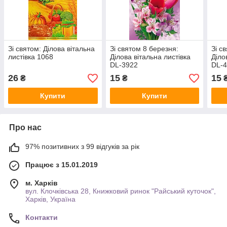
Зі святом: Ділова вітальна
Зі святом 8 березня:
Зі с
листівка 1068
Ділова вітальна листівка
Діло
DL-3922
DL-
26
15
15
₴
₴
Купити
Купити
Про нас
97% позитивних з 99 відгуків за рік
Працює з 15.01.2019
м. Харків
вул. Клочківська 28, Книжковий ринок "Райський куточок",
Харків, Україна
Контакти