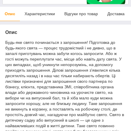
Опис
Характеристики
Відгуки про товар
Доставка
Опис
Будь-яке свято починається з запрошення! Підготовка до
будь-якого свята — процес трудомісткий і не дивно, що в
запалі приготувань можна забути когось запросити. Або ж
гості можуть переплутати час, місце або навіть дату свята. У
цих випадках, щоб уникнути непорозумінь, на допомогу
приходять запрошення. Ділові запрошення з'явилися кілька
десятиліть назад і в наш час тільки набирають обертів. Ці
листівки призначені для запрошення свого партнера по
бізнесу, клієнта, представника ЗМІ, співробітника органа
влади або державного чиновника на урочисте свято, на
вибори чи на випускний бал, та й хіба мало куди можна
запросити хорошу, але не близьку людину. Таке запрошення
не викинуть в корзину, а поставлять на робочому столі, де
простоїть довгий час, нагадуючи про майбутнє свято. Свято в
дитячому садку або випускний в школі — це одне з
найважливіших подій в житті дитини. Таке свято повинно