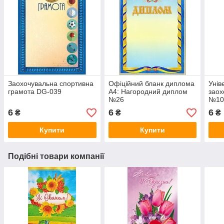
Заохочувальна спортивна
Офіційний бланк диплома
Унів
грамота DG-039
А4: Нагородний диплом
заох
№26
№10
6
6
6
₴
₴
₴
Купити
Купити
Подібні товари компанії