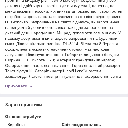
пройти на вищому рівні, свято має бути бездоганним у всіх
деталях і дрібницях. І гості на дитячому святі, напевно, не
менш важливі персони, ніж винуватці торжества. І своїх гостей
потрібно запросити на таке важливе свято відповідно красиво
і шанобливо. Запрошення на свято підійдуть, як запрошення
на випускний до дитячого садка, так і для запрошення на
дитячий день народження. Ми раді допомогти вам в цьому. У
нашому асортименті ви знайдете запрошення на будь-який
смак. Ділова вітальна листівка DL-3114: Зі святом 8 березня
оформлена в яскравих, насичених тонах, має часткове
лакування і блискуче тиснення: Габарити лицьового боку, см:
Ширина = 10, Висота = 20; Матеріал: крейдований картон;
Оформлення: часткова лакування; Горизонтальний розворот;
Текст відсутній. Створіть настрій собі і своїм гостям
заздалегідь! Латексні повітряні кульки для оформлення свята
Приховати
Характеристики
Основні атрибути
Виробник
Світ поздоровлень