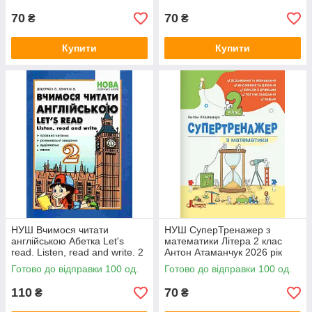
2026 рік
70
70
₴
₴
Купити
Купити
НУШ Вчимося читати
НУШ СуперТренажер з
англійською Абетка Let's
математики Літера 2 клас
read. Listen, read and write. 2
Антон Атаманчук 2026 рік
клас. Доценко, Євчук
Готово до відправки 100 од.
Готово до відправки 100 од.
110
70
₴
₴