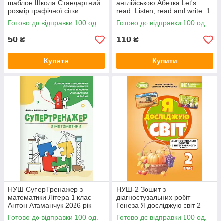
шаблон Школа Стандартний
англійською Абетка Let's
розмір графічної сітки
read. Listen, read and write. 1
Червоний Василь Федієнко
клас. Доценко, Євчук
Готово до відправки 100 од.
Готово до відправки 100 од.
50
110
₴
₴
Купити
Купити
НУШ СуперТренажер з
НУШ-2 Зошит з
математики Літера 1 клас
діагностувальних робіт
Антон Атаманчук 2026 рік
Генеза Я досліджую світ 2
клас Гільберг, Тарнавська
Готово до відправки 100 од.
Готово до відправки 100 од.