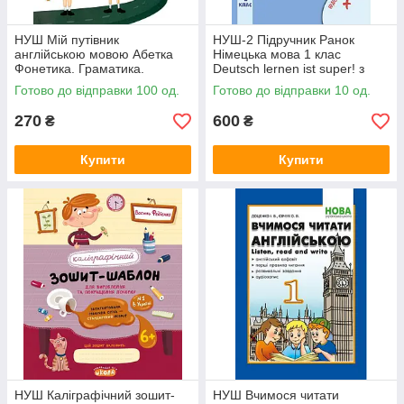
НУШ Мій путівник
НУШ-2 Підручник Ранок
англійською мовою Абетка
Німецька мова 1 клас
Фонетика. Граматика.
Deutsch lernen ist super! з
Лексика М.Й. Островська
аудіододатком Сотникова,
Готово до відправки 100 од.
Готово до відправки 10 од.
Гоголєва (2024 рік)
270
600
₴
₴
Купити
Купити
НУШ Каліграфічний зошит-
НУШ Вчимося читати