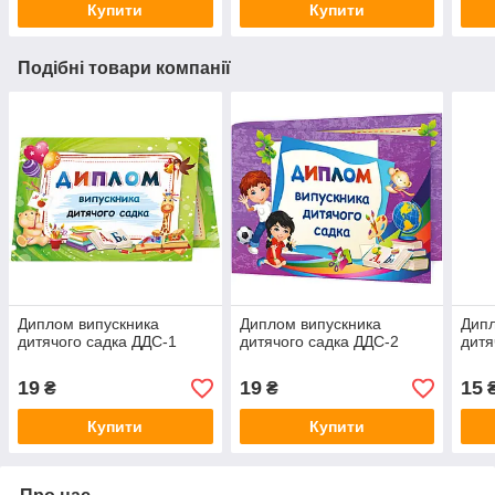
Купити
Купити
Подібні товари компанії
Диплом випускника
Диплом випускника
Дипл
дитячого садка ДДС-1
дитячого садка ДДС-2
дитя
19
19
15
₴
₴
Купити
Купити