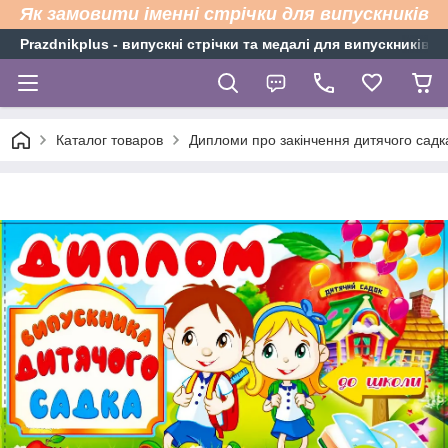
Як замовити іменні стрічки для випускників
Рrazdnikplus - випускні стрічки та медалі для випускників н
Каталог товаров
Дипломи про закінчення дитячого садк