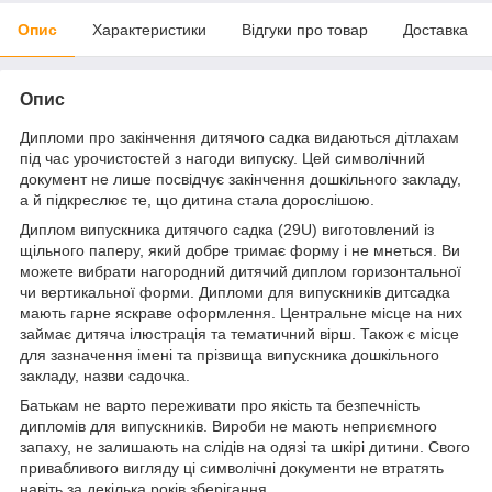
Опис
Характеристики
Відгуки про товар
Доставка
Опис
Дипломи про закінчення дитячого садка видаються дітлахам
під час урочистостей з нагоди випуску. Цей символічний
документ не лише посвідчує закінчення дошкільного закладу,
а й підкреслює те, що дитина стала дорослішою.
Диплом випускника дитячого садка (29U) виготовлений із
щільного паперу, який добре тримає форму і не мнеться. Ви
можете вибрати нагородний дитячий диплом горизонтальної
чи вертикальної форми. Дипломи для випускників дитсадка
мають гарне яскраве оформлення. Центральне місце на них
займає дитяча ілюстрація та тематичний вірш. Також є місце
для зазначення імені та прізвища випускника дошкільного
закладу, назви садочка.
Батькам не варто переживати про якість та безпечність
дипломів для випускників. Вироби не мають неприємного
запаху, не залишають на слідів на одязі та шкірі дитини. Свого
привабливого вигляду ці символічні документи не втратять
навіть за декілька років зберігання.