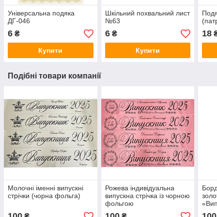
Універсальна подяка
Шкільний похвальний лист
Подя
ДГ-046
№63
(пат
6
6
18
₴
₴
Купити
Купити
Подібні товари компанії
Молочні іменні випускні
Рожева індивідуальна
Борд
стрічки (чорна фольга)
випускна стрічка із чорною
золо
фольгою
«Вип
117)
100
100
100
₴
₴