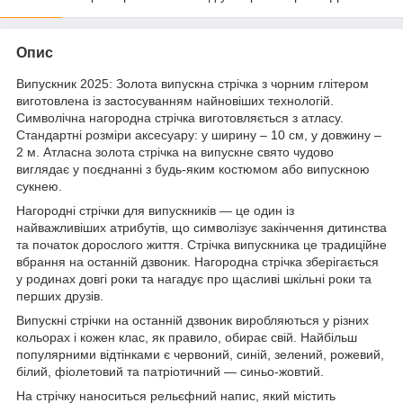
Опис
Випускник 2025: Золота випускна стрічка з чорним глітером
виготовлена із застосуванням найновіших технологій.
Символічна нагородна стрічка виготовляється з атласу.
Стандартні розміри аксесуару: у ширину – 10 см, у довжину –
2 м. Атласна золота стрічка на випускне свято чудово
виглядає у поєднанні з будь-яким костюмом або випускною
сукнею.
Нагородні стрічки для випускників — це один із
найважливіших атрибутів, що символізує закінчення дитинства
та початок дорослого життя. Стрічка випускника це традиційне
вбрання на останній дзвоник. Нагородна стрічка зберігається
у родинах довгі роки та нагадує про щасливі шкільні роки та
перших друзів.
Випускні стрічки на останній дзвоник виробляються у різних
кольорах і кожен клас, як правило, обирає свій. Найбільш
популярними відтінками є червоний, синій, зелений, рожевий,
білий, фіолетовий та патріотичний — синьо-жовтий.
На стрічку наноситься рельєфний напис, який містить