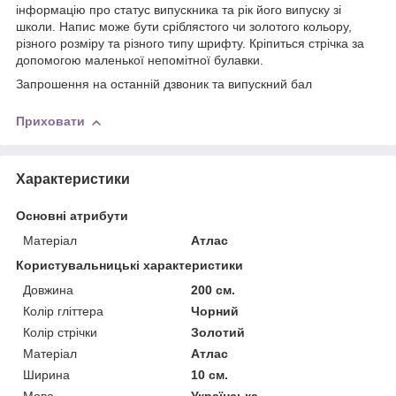
інформацію про статус випускника та рік його випуску зі
школи. Напис може бути сріблястого чи золотого кольору,
різного розміру та різного типу шрифту. Кріпиться стрічка за
допомогою маленької непомітної булавки.
Запрошення на останній дзвоник та випускний бал
Приховати
Характеристики
Основні атрибути
Матеріал
Атлас
Користувальницькі характеристики
Довжина
200 см.
Колір гліттера
Чорний
Колір стрічки
Золотий
Матерiал
Атлас
Ширина
10 см.