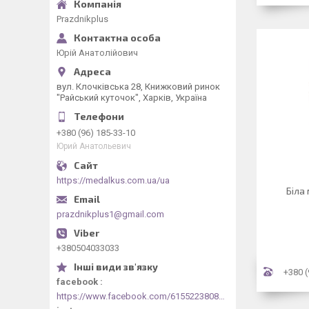
Рrazdnikplus
Юрій Анатолійович
вул. Клочківська 28, Книжковий ринок
"Райський куточок", Харків, Україна
+380 (96) 185-33-10
Юрий Анатольевич
https://medalkus.com.ua/ua
Біла
prazdnikplus1@gmail.com
+380504033033
+380 (
facebook
https://www.facebook.com/61552238084318/videos/1073030844413330/