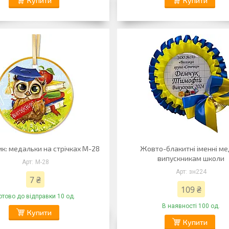
Купити
Купити
к: медальки на стрічках М-28
Жовто-блакитні іменні ме
випускникам школи
М-28
зн224
7 ₴
109 ₴
отово до відправки 10 од.
В наявності 100 од.
Купити
Купити