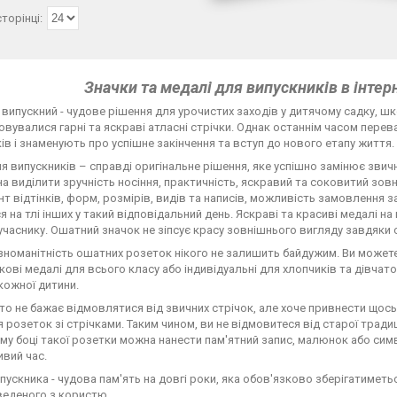
Значки та медалі для випускників в інтерн
 випускний - чудове рішення для урочистих заходів у дитячому садку, шк
вувалися гарні та яскраві атласні стрічки. Однак останнім часом перев
ів і знаменують про успішне закінчення та вступ до нового етапу життя.
я випускників – справді оригінальне рішення, яке успішно замінює звичн
а виділити зручність носіння, практичність, яскравий та соковитий зов
т відтінків, форм, розмірів, видів та написів, можливість замовлення 
я на тлі інших у такий відповідальний день. Яскраві та красиві медалі 
часнику. Ошатний значок не зіпсує красу зовнішнього вигляду завдяки сп
зноманітність ошатних розеток нікого не залишить байдужим. Ви може
кові медалі для всього класу або індивідуальні для хлопчиків та дівчато
кожної дитини.
хто не бажає відмовлятися від звичних стрічок, але хоче привнести щось
 розеток зі стрічками. Таким чином, ви не відмовитеся від старої традиці
у боці такої розетки можна нанести пам'ятний запис, малюнок або сим
вий час.
пускника - чудова пам'ять на довгі роки, яка обов'язково зберігатиметь
веденого з користю.