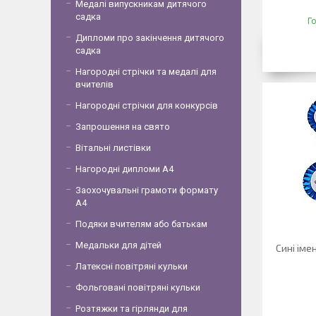
Медалі випускникам дитячого
садка
Г
Дипломи про закінчення дитячого
садка
Нагородні стрічки та медалі для
вчителів
Нагородні стрічки для конкурсів
Запрошення на свято
Вітальні листівки
Нагородні дипломи А4
Заохочувальні грамоти формату
А4
Подяки вчителям або батькам
Медальки для дітей
Сині іме
Латексні повітряні кульки
Фольговані повітряні кульки
Розтяжки та гірлянди для