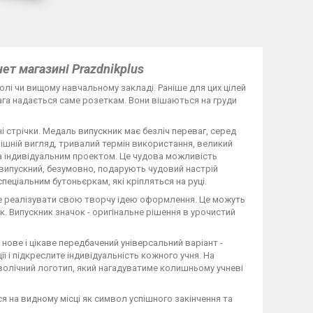
ет магазині Рrazdnikplus
олі чи вищому навчальному закладі. Раніше для цих цілей
ага надається саме розеткам. Вони вішаються на груди
і стрічки. Медаль випускник має безліч переваг, серед
нішній вигляд, тривалий термін використання, великий
за індивідуальним проектом. Це чудова можливість
на випускний, безумовно, подарують чудовий настрій
еціальним бутоньєркам, які кріпляться на руці.
те реалізувати свою творчу ідею оформлення. Це можуть
к. Випускник значок - оригінальне рішення в урочистий
 нове і цікаве передбачений універсальний варіант -
ї і підкреслите індивідуальність кожного учня. На
волічний логотип, який нагадуватиме колишньому учневі
ся на видному місці як символ успішного закінчення та