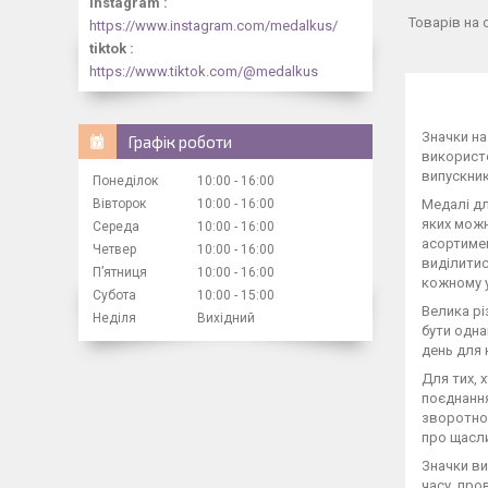
instagram
https://www.instagram.com/medalkus/
tiktok
https://www.tiktok.com/@medalkus
Значки на
Графік роботи
використо
випускник
Понеділок
10:00
16:00
Вівторок
10:00
16:00
Медалі дл
яких можн
Середа
10:00
16:00
асортимен
Четвер
10:00
16:00
виділитис
Пʼятниця
10:00
16:00
кожному у
Субота
10:00
15:00
Велика рі
Неділя
Вихідний
бути одна
день для 
Для тих, 
поєднання
зворотном
про щасли
Значки ви
часу, про