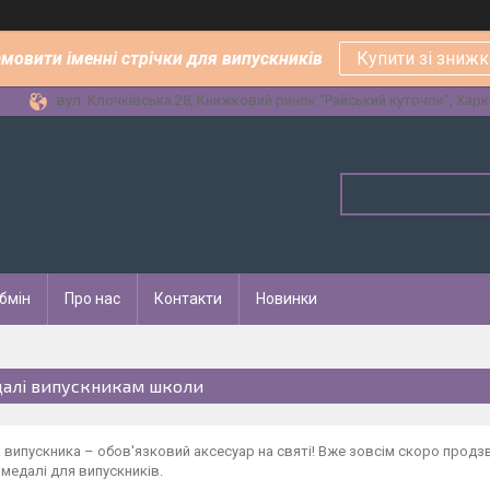
амовити іменні стрічки для випускників
Купити зі зниж
вул. Клочківська 28, Книжковий ринок "Райський куточок", Харкі
бмін
Про нас
Контакти
Новинки
алі випускникам школи
випускника – обов'язковий аксесуар на святі! Вже зовсім скоро продзв
 медалі для випускників.