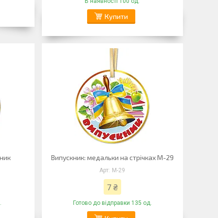
В наявності 100 од.
Купити
кник
Випускник: медальки на стрічках М-29
М-29
7 ₴
.
Готово до відправки 135 од.