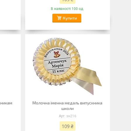
В наявності 100 од.
Купити
скникам
Молочна іменна медаль випускника
школи
зн216
109 ₴