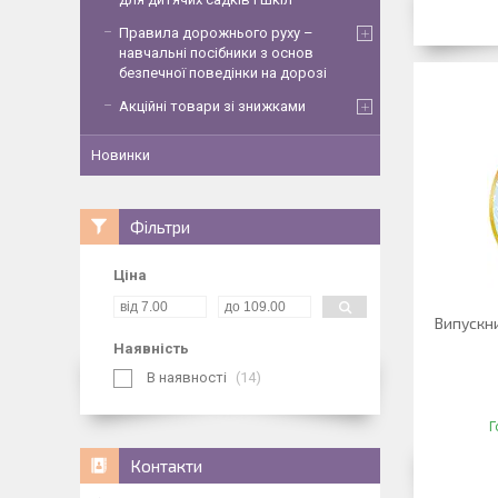
Правила дорожнього руху –
навчальні посібники з основ
безпечної поведінки на дорозі
Акційні товари зі знижками
Новинки
Фільтри
Ціна
Випускни
Наявність
В наявності
14
Г
Контакти