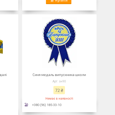
Купити
далі
Синя медаль випускника школи
зн90
72 ₴
Немає в наявності
+380 (96) 185-33-10