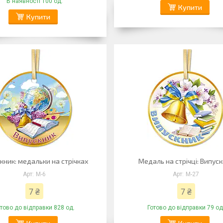
В наявності 100 од.
Купити
Купити
кник: медальки на стрічках
Медаль на стрічці: Випус
М-6
М-27
7 ₴
7 ₴
отово до відправки 828 од.
Готово до відправки 79 од