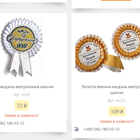
 медаль випускника школи
Золота іменна медаль випу
школи
зн28
зн221
72 ₴
109 ₴
Немає в наявності
Немає в наявності
96) 185-33-10
+380 (96) 185-33-10