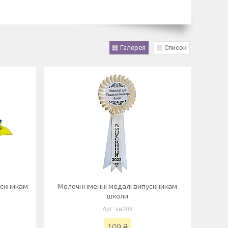
Галерея
Список
ускникам
Молочні іменні медалі випускникам
школи
зн208
109 ₴