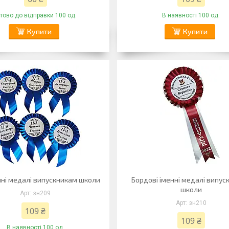
отово до відправки 100 од.
В наявності 100 од.
Купити
Купити
нні медалі випускникам школи
Бордові іменні медалі випу
школи
зн209
зн210
109 ₴
109 ₴
В наявності 100 од.