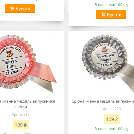
В наявності 100 од.
Купити
Купити
 іменна медаль випускника
Срібна іменна медаль випускн
школи
зн220
зн219
109 ₴
109 ₴
В наявності 100 од.