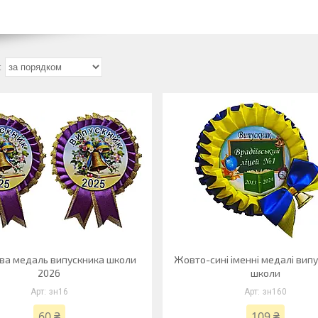
ва медаль випускника школи
Жовто-сині іменні медалі вип
2026
школи
зн16
зн160
60 ₴
109 ₴