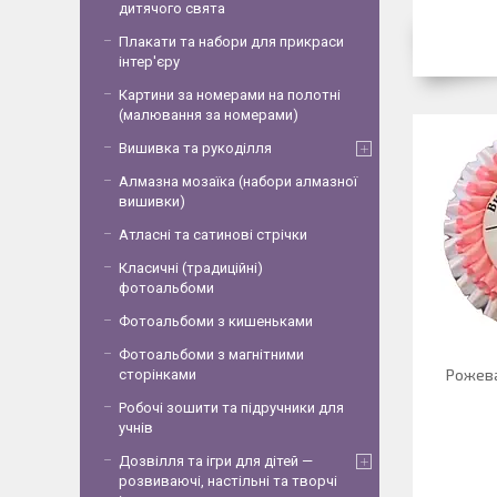
дитячого свята
Плакати та набори для прикраси
інтер'єру
Картини за номерами на полотні
(малювання за номерами)
Вишивка та рукоділля
Алмазна мозаїка (набори алмазної
вишивки)
Атласні та сатинові стрічки
Класичні (традиційні)
фотоальбоми
Фотоальбоми з кишеньками
Фотоальбоми з магнітними
Рожева
сторінками
Робочі зошити та підручники для
учнів
Дозвілля та ігри для дітей —
розвиваючі, настільні та творчі