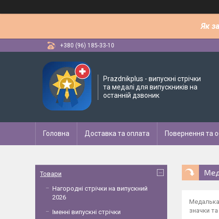
Як з
+380 (96) 185-33-10
Рrazdnikplus - випускні стрічки
та медалі для випускників на
останній дзвоник
Головна
Доставка та оплата
Повернення та о
Мед
Товари
Нагородні стрічки на випускний
2026
Медалька 
значки та
Іменні випускні стрічки