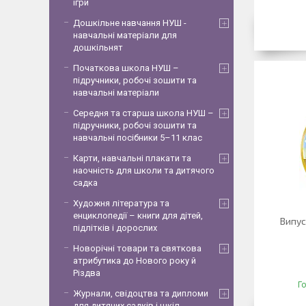
ігри
Дошкільне навчання НУШ -
навчальні матеріали для
дошкільнят
Початкова школа НУШ –
підручники, робочі зошити та
навчальні матеріали
Середня та старша школа НУШ –
підручники, робочі зошити та
навчальні посібники 5–11 клас
Карти, навчальні плакати та
наочність для школи та дитячого
садка
Художня література та
енциклопедії – книги для дітей,
Випус
підлітків і дорослих
Новорічні товари та святкова
атрибутика до Нового року й
Різдва
Г
Журнали, свідоцтва та дипломи
для дитячих садків і шкіл