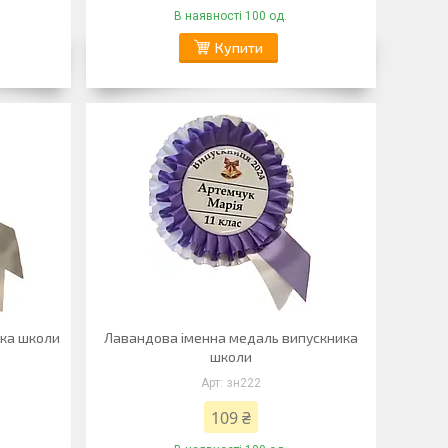
В наявності 100 од.
Купити
ика школи
Лавандова іменна медаль випускника
школи
зн222
109 ₴