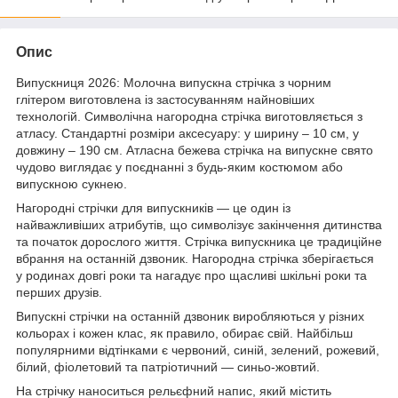
Опис
Випускниця 2026: Молочна випускна стрічка з чорним
глітером виготовлена із застосуванням найновіших
технологій. Символічна нагородна стрічка виготовляється з
атласу. Стандартні розміри аксесуару: у ширину – 10 см, у
довжину – 190 см. Атласна бежева стрічка на випускне свято
чудово виглядає у поєднанні з будь-яким костюмом або
випускною сукнею.
Нагородні стрічки для випускників — це один із
найважливіших атрибутів, що символізує закінчення дитинства
та початок дорослого життя. Стрічка випускника це традиційне
вбрання на останній дзвоник. Нагородна стрічка зберігається
у родинах довгі роки та нагадує про щасливі шкільні роки та
перших друзів.
Випускні стрічки на останній дзвоник виробляються у різних
кольорах і кожен клас, як правило, обирає свій. Найбільш
популярними відтінками є червоний, синій, зелений, рожевий,
білий, фіолетовий та патріотичний — синьо-жовтий.
На стрічку наноситься рельєфний напис, який містить