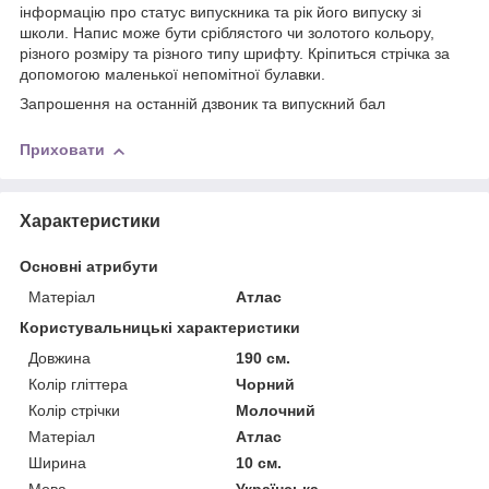
інформацію про статус випускника та рік його випуску зі
школи. Напис може бути сріблястого чи золотого кольору,
різного розміру та різного типу шрифту. Кріпиться стрічка за
допомогою маленької непомітної булавки.
Запрошення на останній дзвоник та випускний бал
Приховати
Характеристики
Основні атрибути
Матеріал
Атлас
Користувальницькі характеристики
Довжина
190 см.
Колір гліттера
Чорний
Колір стрічки
Молочний
Матерiал
Атлас
Ширина
10 см.