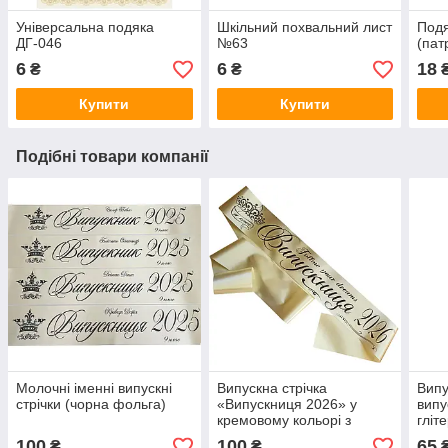
Універсальна подяка
Шкільний похвальний лист
Подя
ДГ-046
№63
(пат
6
6
18
₴
₴
Купити
Купити
Подібні товари компанії
Молочні іменні випускні
Випускна стрічка
Випу
стрічки (чорна фольга)
«Випускниця 2026» у
випу
кремовому кольорі з
гліте
чорним друком (макет
100
100
65
₴
₴