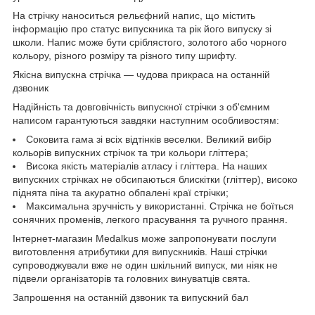
На стрічку наноситься рельєфний напис, що містить
інформацію про статус випускника та рік його випуску зі
школи. Напис може бути сріблястого, золотого або чорного
кольору, різного розміру та різного типу шрифту.
Якісна випускна стрічка — чудова прикраса на останній
дзвоник
Надійність та довговічність випускної стрічки з об'ємним
написом гарантуються завдяки наступним особливостям:
Соковита гама зі всіх відтінків веселки. Великий вибір
кольорів випускних стрічок та три кольори гліттера;
Висока якість матеріалів атласу і гліттера. На наших
випускних стрічках не обсипаються блискітки (гліттер), високо
піднята піна та акуратно обпалені краї стрічки;
Максимальна зручність у використанні. Стрічка не боїться
сонячних променів, легкого прасування та ручного прання.
Інтернет-магазин Medalkus може запропонувати послуги
виготовлення атрибутики для випускників. Наші стрічки
супроводжували вже не один шкільний випуск, ми ніяк не
підвели організаторів та головних винуватців свята.
Запрошення на останній дзвоник та випускний бал