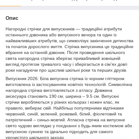
Опис
Нагородні стрічки для випускників — традиційні атрибути
останнього дзвоника або випускного вечора та один із
найважливіших атрибутів, що символізує закінчення дитинства
та початок дорослого життя. Стрічка випускника це традиційне
вбрання на останній дзвоник. Після проведення шкільного
свята нагородна стрічка зберігає привабливий зовнішній
вигляд протягом тривалого часу і зберігається в сім'ях довгі
роки нагадуючи про щасливі шкільні роки та перших друзів.
Випускник 2026: Біла випускна стрічка із чорним гліттером
виготовлена із застосуванням новітніх технологій. Символічна
нагородна стрічка виготовляється з атласу. Довжина
аксесуара становить 190 см, ширина – 9.5 см. Випускні
стрічки виробляються у різних кольорах і кожен клас, як
правило, вибирає свій. Найбільш популярними відтінками
червоний, синій, зелений, рожевий, білий, фіолетовий та
патріотичний – синьо-жовтий. Атласна стрічка на випускне
свято чудово виглядає у поєднанні з будь-яким костюмом або
випускною сукнею та ідеально підходить для самого
урочистого шкільного заходу.