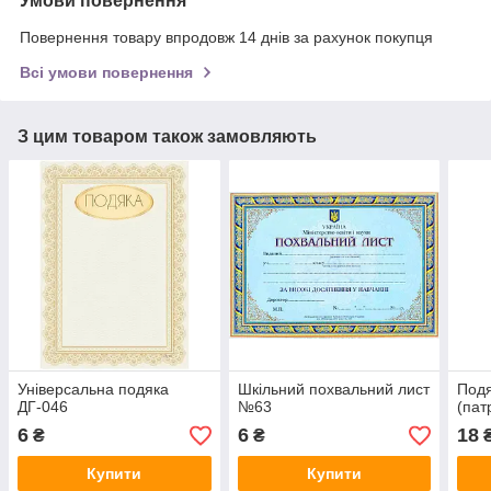
Умови повернення
Повернення товару впродовж 14 днів за рахунок покупця
Всі умови повернення
З цим товаром також замовляють
Універсальна подяка
Шкільний похвальний лист
Подя
ДГ-046
№63
(пат
6
6
18
₴
₴
Купити
Купити