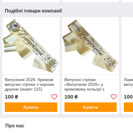
Подібні товари компанії
Випускник 2026: Кремові
Випускні стрічки
Лава
випускні стрічки з чорним
«Випускник 2026» у
випу
друком (макет 115)
кремовому кольорі з
чорним друком (макет
100
100
100
₴
₴
113)
Купити
Купити
Про нас