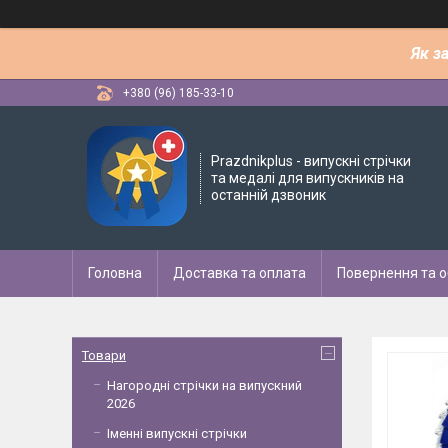
Як з
+380 (96) 185-33-10
Рrazdnikplus - випускні стрічки
та медалі для випускників на
останній дзвоник
Головна
Доставка та оплата
Повернення та о
Товари
Нагородні стрічки на випускний
2026
Іменні випускні стрічки