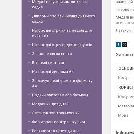
Медалі випускникам дитячого
зазвичай 
садка
Інтернет-
Дипломи про закінчення дитячого
Медалі ви
садка
осипаєтьс
Нагородні стрічки та медалі для
Латексні 
вчителів
Нагородні стрічки для конкурсів
Запрошення на свято
Характ
Вітальні листівки
ОСНОВН
Нагородні дипломи А4
Колір
Заохочувальні грамоти формату
А4
КОРИСТ
Подяки вчителям або батькам
Колір м
Медальки для дітей
Матерiа
Латексні повітряні кульки
Мова
Фольговані повітряні кульки
Розтяжки та гірлянди для
Інформ