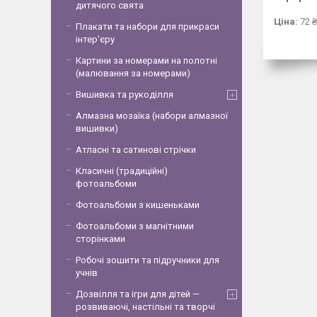
дитячого свята
Ціна:
72 ₴
Плакати та набори для прикраси
інтер'єру
Картини за номерами на полотні
(малювання за номерами)
Вишивка та рукоділля
Алмазна мозаїка (набори алмазної
вишивки)
Атласні та сатинові стрічки
Класичні (традиційні)
фотоальбоми
Фотоальбоми з кишеньками
Фотоальбоми з магнітними
сторінками
Робочі зошити та підручники для
учнів
Дозвілля та ігри для дітей —
розвиваючі, настільні та творчі