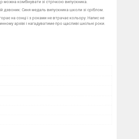
р можна комбінувати зі стрічкою випускника.
ій дзвоник: Синя медаль випускника школи зі сріблом.
орає на сонці і з роками не втрачає кольору. Напис не
инному архіві і нагадуватиме про щасливі шкільні роки.