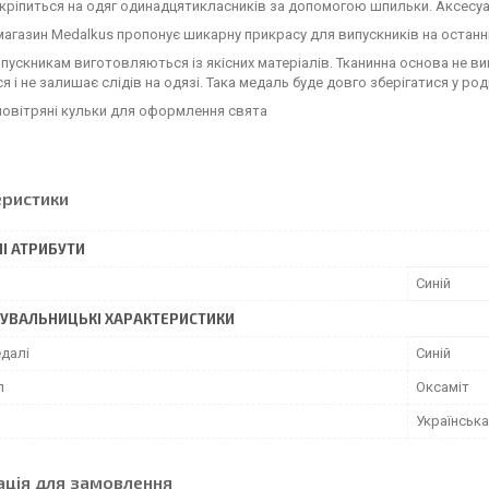
кріпиться на одяг одинадцятикласників за допомогою шпильки. Аксесуа
магазин Medalkus пропонує шикарну прикрасу для випускників на останн
пускникам виготовляються із якісних матеріалів. Тканинна основа не виг
я і не залишає слідів на одязі. Така медаль буде довго зберігатися у род
повітряні кульки для оформлення свята
еристики
І АТРИБУТИ
Синій
УВАЛЬНИЦЬКІ ХАРАКТЕРИСТИКИ
едалі
Синій
л
Оксаміт
Українська
ація для замовлення