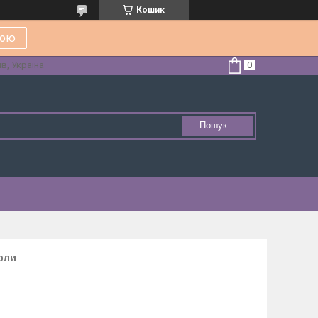
Кошик
кою
в, Україна
Пошук...
оли