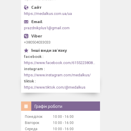
https://medalkus.com.ua/ua
prazdnikplus1@gmail.com
+380504033033
facebook
https://www.facebook.com/61552238084318/videos/1073030844413330/
instagram
https://www.instagram.com/medalkus/
tiktok
https://www.tiktok.com/@medalkus
Графік роботи
Понеділок
10:00
16:00
Вівторок
10:00
16:00
Середа
10:00
16:00