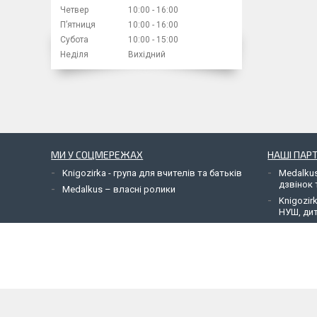
Четвер
10:00
16:00
Пʼятниця
10:00
16:00
Субота
10:00
15:00
Неділя
Вихідний
МИ У СОЦМЕРЕЖАХ
НАШІ ПАР
Knigozirka - група для вчителів та батьків
Medalkus
дзвінок 
Medalkus – власні ролики
Knigozir
НУШ, дит