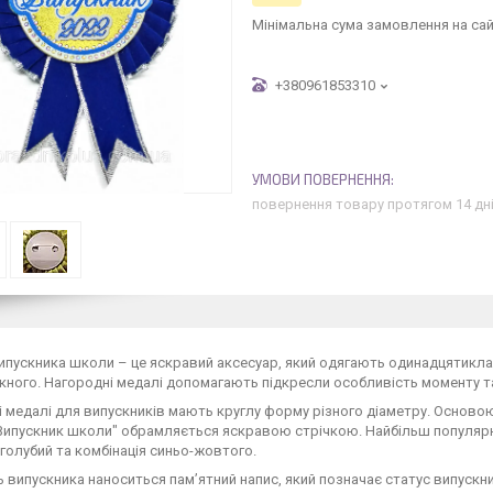
Мінімальна сума замовлення на сай
+380961853310
повернення товару протягом 14 дн
пускника школи – це яскравий аксесуар, який одягають одинадцятиклас
кного. Нагородні медалі допомагають підкресли особливість моменту та
 медалі для випускників мають круглу форму різного діаметру. Основою
ипускник школи" обрамляється яскравою стрічкою. Найбільш популярним
голубий та комбінація синьо-жовтого.
 випускника наноситься пам’ятний напис, який позначає статус випускни