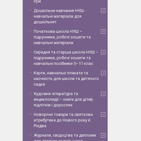
ігри
Дошкільне навчання НУШ -
навчальні матеріали для
дошкільнят
Початкова школа НУШ –
підручники, робочі зошити та
навчальні матеріали
Середня та старша школа НУШ –
підручники, робочі зошити та
навчальні посібники 5–11 клас
Карти, навчальні плакати та
наочність для школи та дитячого
садка
Художня література та
енциклопедії – книги для дітей,
підлітків і дорослих
Новорічні товари та святкова
атрибутика до Нового року й
Різдва
Журнали, свідоцтва та дипломи
для дитячих садків і шкіл