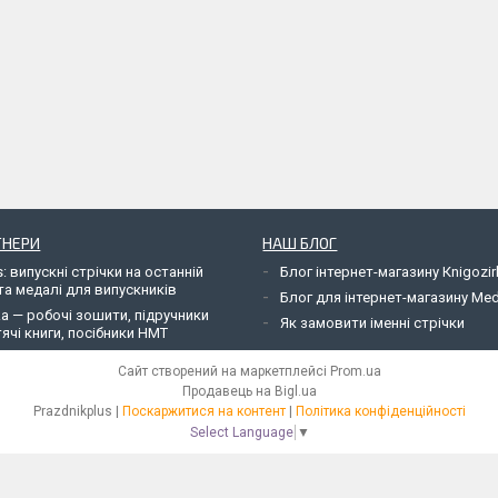
ТНЕРИ
НАШ БЛОГ
: випускні стрічки на останній
Блог інтернет-магазину Кnigozir
та медалі для випускників
Блог для інтернет-магазину Me
ka — робочі зошити, підручники
Як замовити іменні стрічки
ячі книги, посібники НМТ
Сайт створений на маркетплейсі
Prom.ua
Продавець на Bigl.ua
Рrazdnikplus |
Поскаржитися на контент
|
Політика конфіденційності
Select Language
▼