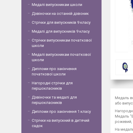
Медалі випускникам школи
Дзвіночки на останній дзвоник
Стрічки для випускників 9 класу
Медалі для випускників 9 класу
Стрічки випускникам початкової
школи
Медалі випускникам початкової
школи
Дипломи про закінчення
початкової школи
Нагородні стрічки для
першокласників
Дзвіночки та медалі для
Медаль ви
першокласників
або випус
Нагородні
Дипломи про закінчення 1 класу
Медаль "В
Стрічки на випускний в дитячий
рожевий, 
садок
На медаль