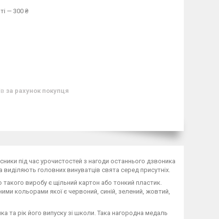
ті — 300 ₴
ів
за рахунок покупця
ники під час урочистостей з нагоди останнього дзвоника
 виділяють головних винуватців свята серед присутніх.
 такого виробу є щільний картон або тонкий пластик.
и кольорами якої є червоний, синій, зелений, жовтий,
ка та рік його випуску зі школи. Така нагородна медаль