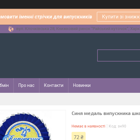
амовити іменні стрічки для випускників
Купити зі зниж
вул. Клочківська 28, Книжковий ринок "Райський куточок", Харкі
бмін
Про нас
Контакти
Новинки
Синя медаль випускника шк
Немає в наявності
Код:
зн90
72 ₴