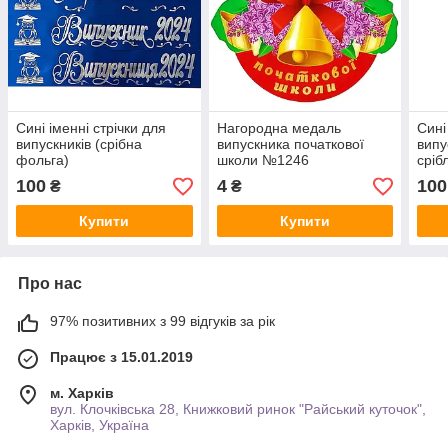
Сині іменні стрічки для
Нагородна медаль
Сині
випускників (срібна
випускника початкової
випу
фольга)
школи №1246
сріб
100
4
100
₴
₴
Купити
Купити
Про нас
97% позитивних з 99 відгуків за рік
Працює з 15.01.2019
м. Харків
вул. Клочківська 28, Книжковий ринок "Райський куточок",
Харків, Україна