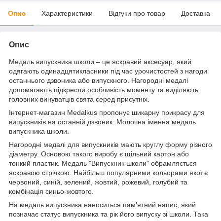
Опис
Характеристики
Відгуки про товар
Доставка
Опис
Медаль випускника школи – це яскравий аксесуар, який
одягають одинадцятикласники під час урочистостей з нагоди
останнього дзвоника або випускного. Нагородні медалі
допомагають підкресли особливість моменту та виділяють
головних винуватців свята серед присутніх.
Інтернет-магазин Medalkus пропонує шикарну прикрасу для
випускників на останній дзвоник: Молочна іменна медаль
випускника школи.
Нагородні медалі для випускників мають круглу форму різного
діаметру. Основою такого виробу є щільний картон або
тонкий пластик. Медаль "Випускник школи" обрамляється
яскравою стрічкою. Найбільш популярними кольорами якої є
червоний, синій, зелений, жовтий, рожевий, голубий та
комбінація синьо-жовтого.
На медаль випускника наноситься пам’ятний напис, який
позначає статус випускника та рік його випуску зі школи. Така