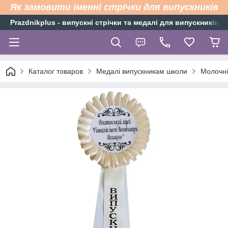
Як замовити іменні стрічки для випускників
Рrazdnikplus - випускні стрічки та медалі для випускників н
Каталог товаров
Медалі випускникам школи
Молочні