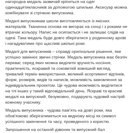
нагородна медаль зазвичай кріпиться на одяг
одинадцятикласників за допомогою шпильки. Аксесуар можна
комбінувати зі стрічкою випускника.
Медалі випускникам школи виготовляються із якісних
матеріалів. Тканинна основа не вигорає на сонці і з роками не
втрачає кольору. Напис не осипається і не залишає слідів на
одязі. Така медаль буде довго зберігатися у родинному архіві
і нагадуватиме про щасливі шкільні роки.
Медалі для випускників – справді оригінальне рішення, яке
успішно замінює звичні стрічки. Медаль випускника має безліч
переваг, серед яких можна виділити зручність носіння,
практичність, яскравий та соковитий зовнішній вигляд,
тривалий термін використання, великий асортимент відтінків,
форм, розмірів, видів та написів, можливість замовлення за
індивідуальним проектом. Це чудова можливість виділитися
на тлі інших у такий відповідальний день. Яскраві та красиві
медалі на випускний, безумовно, подарують чудовий настрій
кожному учаснику.
Медаль випускника - чудова пам'ять на довгі роки, яка
обов'язково зберігатиметься на видному місці як символ
успішного закінчення та часу, проведеного з користю.
Запрошення на останній дзвоник та випускний бал