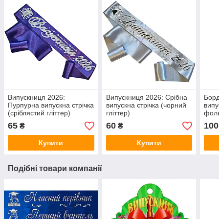
Випускниця 2026:
Випускниця 2026: Срібна
Борд
Пурпурна випускна стрічка
випускна стрічка (чорний
випу
(сріблястий гліттер)
гліттер)
фол
65
60
100
₴
₴
Купити
Купити
Подібні товари компанії