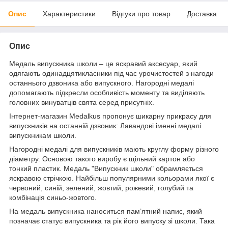
Опис
Характеристики
Відгуки про товар
Доставка
Опис
Медаль випускника школи – це яскравий аксесуар, який
одягають одинадцятикласники під час урочистостей з нагоди
останнього дзвоника або випускного. Нагородні медалі
допомагають підкресли особливість моменту та виділяють
головних винуватців свята серед присутніх.
Інтернет-магазин Medalkus пропонує шикарну прикрасу для
випускників на останній дзвоник: Лавандові іменні медалі
випускникам школи.
Нагородні медалі для випускників мають круглу форму різного
діаметру. Основою такого виробу є щільний картон або
тонкий пластик. Медаль "Випускник школи" обрамляється
яскравою стрічкою. Найбільш популярними кольорами якої є
червоний, синій, зелений, жовтий, рожевий, голубий та
комбінація синьо-жовтого.
На медаль випускника наноситься пам’ятний напис, який
позначає статус випускника та рік його випуску зі школи. Така