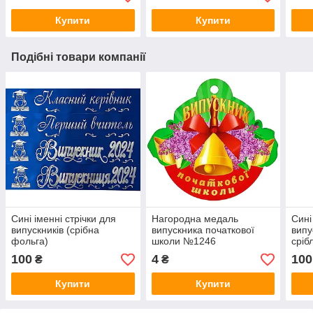
Купити
Купити
Подібні товари компанії
Сині іменні стрічки для
Нагородна медаль
Сині
випускників (срібна
випускника початкової
випу
фольга)
школи №1246
сріб
100
4
100
₴
₴
Купити
Купити