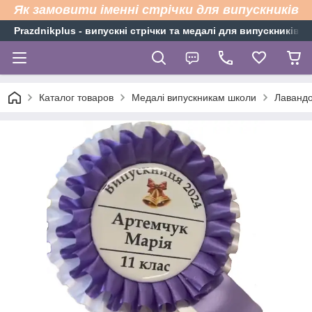
Як замовити іменні стрічки для випускників
Рrazdnikplus - випускні стрічки та медалі для випускників н
Каталог товаров
Медалі випускникам школи
Лавандо