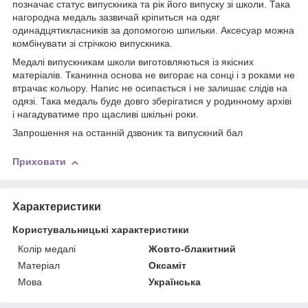
позначає статус випускника та рік його випуску зі школи. Така
нагородна медаль зазвичай кріпиться на одяг
одинадцятикласників за допомогою шпильки. Аксесуар можна
комбінувати зі стрічкою випускника.
Медалі випускникам школи виготовляються із якісних
матеріалів. Тканинна основа не вигорає на сонці і з роками не
втрачає кольору. Напис не осипається і не залишає слідів на
одязі. Така медаль буде довго зберігатися у родинному архіві
і нагадуватиме про щасливі шкільні роки.
Запрошення на останній дзвоник та випускний бал
Приховати
Характеристики
Користувальницькі характеристики
Колір медалі
Жовто-блакитний
Матерiал
Оксаміт
Мова
Українська