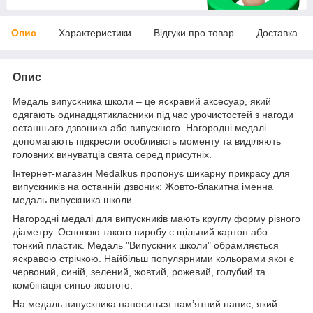
Опис
Характеристики
Відгуки про товар
Доставка
Опис
Медаль випускника школи – це яскравий аксесуар, який
одягають одинадцятикласники під час урочистостей з нагоди
останнього дзвоника або випускного. Нагородні медалі
допомагають підкресли особливість моменту та виділяють
головних винуватців свята серед присутніх.
Інтернет-магазин Medalkus пропонує шикарну прикрасу для
випускників на останній дзвоник: Жовто-блакитна іменна
медаль випускника школи.
Нагородні медалі для випускників мають круглу форму різного
діаметру. Основою такого виробу є щільний картон або
тонкий пластик. Медаль "Випускник школи" обрамляється
яскравою стрічкою. Найбільш популярними кольорами якої є
червоний, синій, зелений, жовтий, рожевий, голубий та
комбінація синьо-жовтого.
На медаль випускника наноситься пам’ятний напис, який