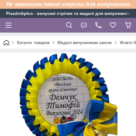
Як замовити іменні стрічки для випускників
Рrazdnikplus - випускні стрічки та медалі для випускників н
Каталог товаров
Медалі випускникам школи
Жовто-б