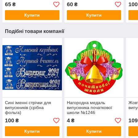
65
60
100
₴
₴
Купити
Купити
Подібні товари компанії
Сині іменні стрічки для
Нагородна медаль
Жовт
випускників (срібна
випускника початкової
випу
фольга)
школи №1246
100
4
109
₴
₴
Купити
Купити