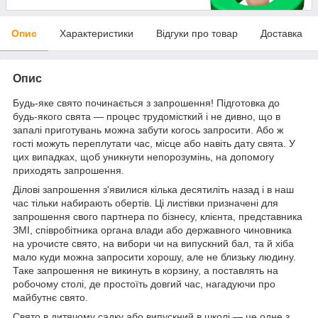
Опис
Характеристики
Відгуки про товар
Доставка
Опис
Будь-яке свято починається з запрошення! Підготовка до
будь-якого свята — процес трудомісткий і не дивно, що в
запалі приготувань можна забути когось запросити. Або ж
гості можуть переплутати час, місце або навіть дату свята. У
цих випадках, щоб уникнути непорозумінь, на допомогу
приходять запрошення.
Ділові запрошення з'явилися кілька десятиліть назад і в наш
час тільки набирають обертів. Ці листівки призначені для
запрошення свого партнера по бізнесу, клієнта, представника
ЗМІ, співробітника органа влади або державного чиновника
на урочисте свято, на вибори чи на випускний бал, та й хіба
мало куди можна запросити хорошу, але не близьку людину.
Таке запрошення не викинуть в корзину, а поставлять на
робочому столі, де простоїть довгий час, нагадуючи про
майбутнє свято.
Свято в дитячому садку або випускний в школі — це одне з