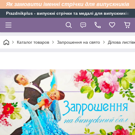
Як замовити іменні стрічки для випускників
Рrazdnikplus - випускні стрічки та медалі для випускників н
Каталог товаров
Запрошення на свято
Ділова листі