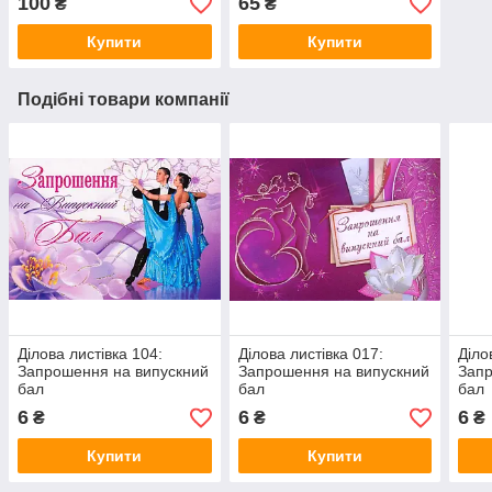
100
65
₴
₴
Купити
Купити
Подібні товари компанії
Ділова листівка 104:
Ділова листівка 017:
Діло
Запрошення на випускний
Запрошення на випускний
Запр
бал
бал
бал
6
6
6
₴
₴
₴
Купити
Купити