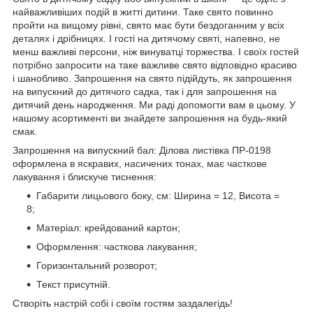
найважливіших подій в житті дитини. Таке свято повинно
пройти на вищому рівні, свято має бути бездоганним у всіх
деталях і дрібницях. І гості на дитячому святі, напевно, не
менш важливі персони, ніж винуватці торжества. І своїх гостей
потрібно запросити на таке важливе свято відповідно красиво
і шанобливо. Запрошення на свято підійдуть, як запрошення
на випускний до дитячого садка, так і для запрошення на
дитячий день народження. Ми раді допомогти вам в цьому. У
нашому асортименті ви знайдете запрошення на будь-який
смак.
Запрошення на випускний бал: Ділова листівка ПР-0198
оформлена в яскравих, насичених тонах, має часткове
лакування і блискуче тиснення:
Габарити лицьового боку, см: Ширина = 12, Висота =
8;
Матеріал: крейдований картон;
Оформлення: часткова лакування;
Горизонтальний розворот;
Текст присутній.
Створіть настрій собі і своїм гостям заздалегідь!