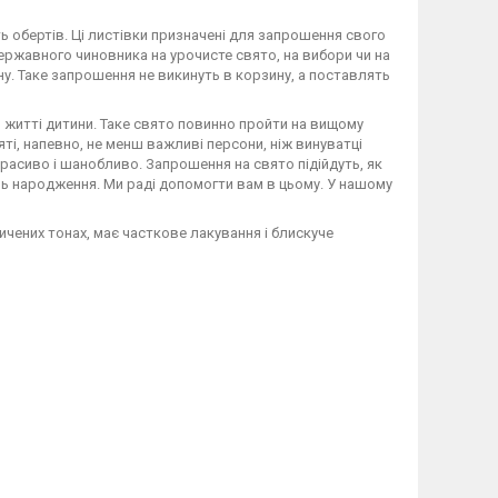
ь обертів. Ці листівки призначені для запрошення свого
державного чиновника на урочисте свято, на вибори чи на
ну. Таке запрошення не викинуть в корзину, а поставлять
в житті дитини. Таке свято повинно пройти на вищому
святі, напевно, не менш важливі персони, ніж винуватці
красиво і шанобливо. Запрошення на свято підійдуть, як
нь народження. Ми раді допомогти вам в цьому. У нашому
чених тонах, має часткове лакування і блискуче