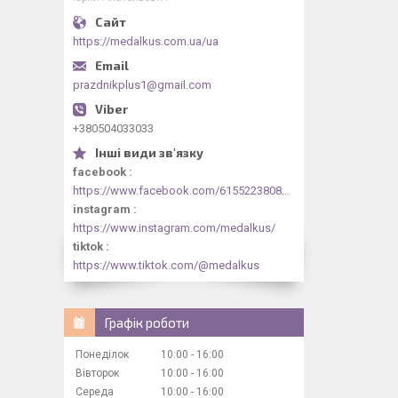
https://medalkus.com.ua/ua
prazdnikplus1@gmail.com
+380504033033
facebook
https://www.facebook.com/61552238084318/videos/1073030844413330/
instagram
https://www.instagram.com/medalkus/
tiktok
https://www.tiktok.com/@medalkus
Графік роботи
Понеділок
10:00
16:00
Вівторок
10:00
16:00
Середа
10:00
16:00