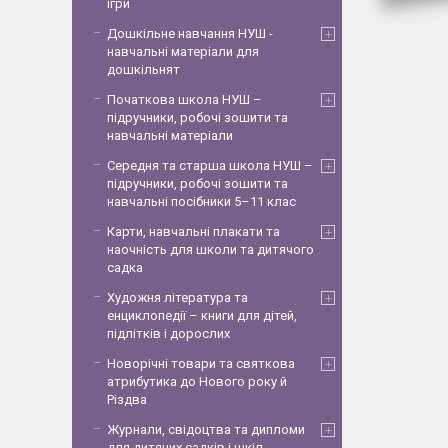
ігри
Дошкільне навчання НУШ -
навчальні матеріали для
дошкільнят
Початкова школа НУШ –
підручники, робочі зошити та
навчальні матеріали
Середня та старша школа НУШ –
підручники, робочі зошити та
навчальні посібники 5–11 клас
Карти, навчальні плакати та
наочність для школи та дитячого
садка
Художня література та
енциклопедії – книги для дітей,
підлітків і дорослих
Новорічні товари та святкова
атрибутика до Нового року й
Різдва
Журнали, свідоцтва та дипломи
для дитячих садків і шкіл