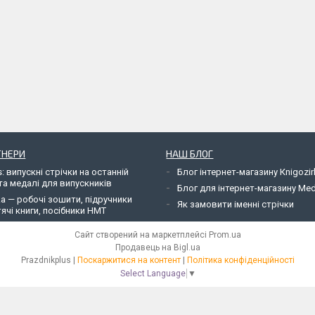
ТНЕРИ
НАШ БЛОГ
: випускні стрічки на останній
Блог інтернет-магазину Кnigozir
та медалі для випускників
Блог для інтернет-магазину Me
ka — робочі зошити, підручники
Як замовити іменні стрічки
ячі книги, посібники НМТ
Сайт створений на маркетплейсі
Prom.ua
Продавець на Bigl.ua
Рrazdnikplus |
Поскаржитися на контент
|
Політика конфіденційності
Select Language
▼