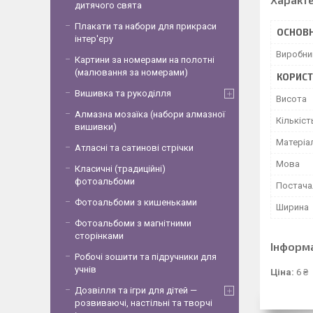
дитячого свята
Плакати та набори для прикраси
ОСНОВН
інтер'єру
Виробни
Картини за номерами на полотні
(малювання за номерами)
КОРИСТ
Вишивка та рукоділля
Висота
Алмазна мозаїка (набори алмазної
Кількіст
вишивки)
Матеріа
Атласні та сатинові стрічки
Мова
Класичні (традиційні)
фотоальбоми
Постача
Фотоальбоми з кишеньками
Ширина
Фотоальбоми з магнітними
сторінками
Інформ
Робочі зошити та підручники для
учнів
Ціна:
6 ₴
Дозвілля та ігри для дітей —
розвиваючі, настільні та творчі