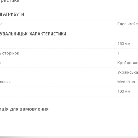
І АТРИБУТИ
к
Едельвейс
УВАЛЬНИЦЬКІ ХАРАКТЕРИСТИКИ
150 мм.
ь сторінок
1
л
Крейдован
Українська
льник
Medalkus
100 мм.
ація для замовлення