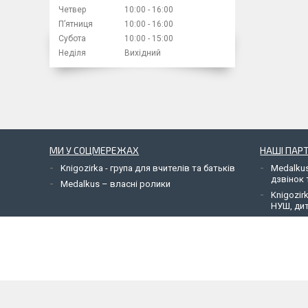
Четвер
10:00
16:00
Пʼятниця
10:00
16:00
Субота
10:00
15:00
Неділя
Вихідний
МИ У СОЦМЕРЕЖАХ
НАШІ ПАР
Knigozirka - група для вчителів та батьків
Medalkus
дзвінок 
Medalkus – власні ролики
Knigozir
НУШ, дит