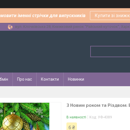
амовити іменні стрічки для випускників
Купити зі зниж
вул. Клочківська 28, Книжковий ринок "Райський куточок", Харкі
бмін
Про нас
Контакти
Новинки
З Новим роком та Різдвом: 
В наявності
Код:
УФ-4389
6 ₴