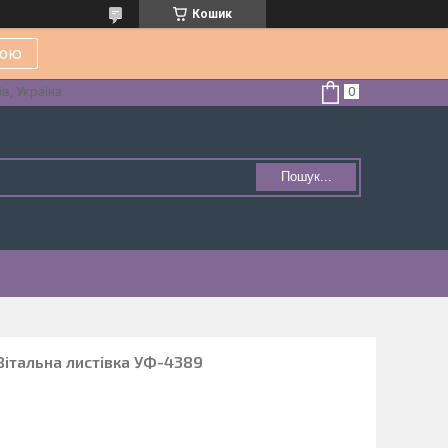
Кошик
кою
в, Україна
Пошук...
Вітальна листівка УФ-4389