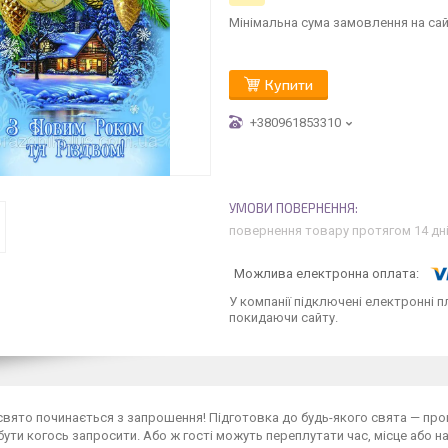
Мінімальна сума замовлення на сай
Купити
+380961853310
повернення товару протягом 14 дн
У компанії підключені електронні п
покидаючи сайту.
свято починається з запрошення! Підготовка до будь-якого свята — проц
ути когось запросити. Або ж гості можуть переплутати час, місце або на