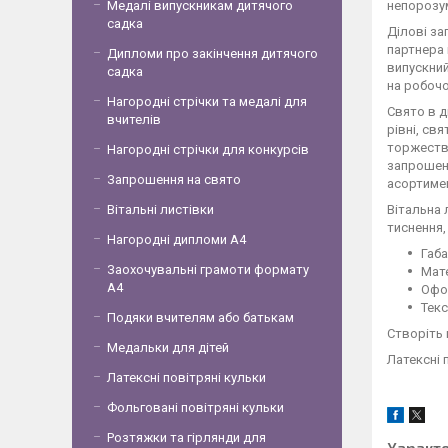
непорозум
Медалі випускникам дитячого
садка
Ділові за
партнера 
Дипломи про закінчення дитячого
випускний
садка
на робочо
Нагородні стрічки та медалі для
Свято в д
вчителів
рівні, св
торжества
Нагородні стрічки для конкурсів
запрошенн
Запрошення на свято
асортимен
Вітальна 
Вітальні листівки
тиснення,
Нагородні дипломи А4
Габа
Заохочувальні грамоти формату
Мате
А4
Офо
Текс
Подяки вчителям або батькам
Створіть 
Медальки для дітей
Латексні 
Латексні повітряні кульки
Фольговані повітряні кульки
Розтяжки та гірлянди для
Характ