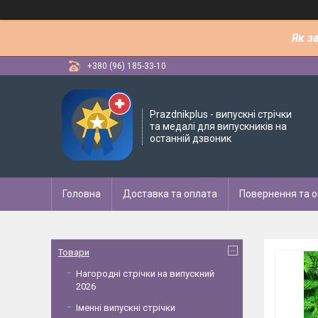
Як з
+380 (96) 185-33-10
Рrazdnikplus - випускні стрічки
та медалі для випускників на
останній дзвоник
Головна
Доставка та оплата
Повернення та о
Товари
Нагородні стрічки на випускний
2026
Іменні випускні стрічки