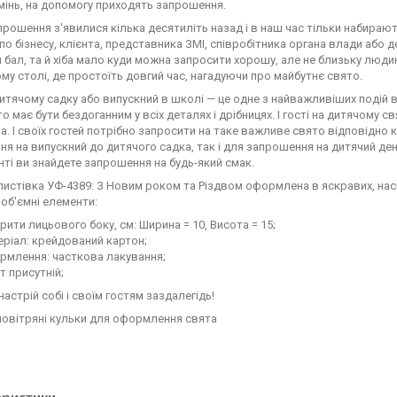
інь, на допомогу приходять запрошення.
прошення з'явилися кілька десятиліть назад і в наш час тільки набирают
по бізнесу, клієнта, представника ЗМІ, співробітника органа влади або 
 бал, та й хіба мало куди можна запросити хорошу, але не близьку люди
му столі, де простоїть довгий час, нагадуючи про майбутнє свято.
итячому садку або випускний в школі — це одне з найважливіших подій 
ято має бути бездоганним у всіх деталях і дрібницях. І гості на дитячому 
. І своїх гостей потрібно запросити на таке важливе свято відповідно 
я на випускний до дитячого садка, так і для запрошення на дитячий де
ті ви знайдете запрошення на будь-який смак.
листівка УФ-4389: З Новим роком та Різдвом оформлена в яскравих, наси
 об'ємні елементи:
рити лицьового боку, см: Ширина = 10, Висота = 15;
ріал: крейдований картон;
рмлення: часткова лакування;
т присутній;
настрій собі і своїм гостям заздалегідь!
повітряні кульки для оформлення свята
еристики