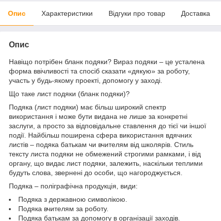
Опис
Характеристики
Відгуки про товар
Доставка
Опис
Навіщо потрібен бланк подяки? Вираз подяки – це усталена
форма ввічливості та спосіб сказати «дякую» за роботу,
участь у будь-якому проекті, допомогу у заході.
Що таке лист подяки (бланк подяки)?
Подяка (лист подяки) має більш широкий спектр
використання і може бути видана не лише за конкретні
заслуги, а просто за відповідальне ставлення до тієї чи іншої
події. Найбільш поширена сфера використання вдячних
листів – подяка батькам чи вчителям від школярів. Стиль
тексту листа подяки не обмежений строгими рамками, і від
органу, що видає лист подяки, залежить, наскільки теплими
будуть слова, звернені до особи, що нагороджується.
Подяка – поліграфічна продукція, види:
Подяка з державною символікою.
Подяка вчителям за роботу.
Подяка батькам за допомогу в організації заходів.