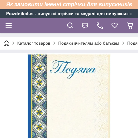
Як замовити іменні стрічки для випускників
Рrazdnikplus - випускні стрічки та медалі для випускників н
Каталог товаров
Подяки вчителям або батькам
Подя