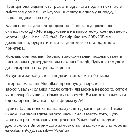
Принципова відмінність грамоти від листа подяки полягає в
змістовому змісті – фіксування факту в одному випадку, і
вираз подяки в іншому.
Бланк подяки для нагородження: Подяка з державною
символікою ДГ-048 надрукована на імпортному крейдованому
картоні щільністю 180 г/м2. Розмір бланка 205х295 мм
дозволяє надрукувати текст за допомогою стандартного
принтера.
Яскраві, оригінальні, барвисті заохочувальні подяки стануть
письмовим підтвердженням важливої ​​події, будуть стимулом
до підкорення наступних вершин.
Як купити заохочувальні подяки вчителям та батькам
Інтернет-магазин Medalkus пропонує універсальні
заохочувальні бланки подяк купити які можна недорого, оптом
чи в роздріб лише за кілька миттєвостей. Ви можете замовити
односторонні бланки подяк формату А4.
Купити бланк подяки на нашому сайті досить просто. Таким
чином, Ви заощадите багато часу і сил, замість того, щоб
ходити в різні магазини канцтоварів. Замовляйте подяки з
доставкою, і Ви отримаєте замовлення в максимально короткі
терміни в будь-яке місто України.