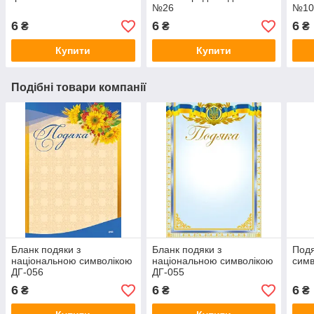
№26
№10
6
6
6
₴
₴
₴
Купити
Купити
Подібні товари компанії
Бланк подяки з
Бланк подяки з
Подя
національною символікою
національною символікою
сим
ДГ-056
ДГ-055
6
6
6
₴
₴
₴