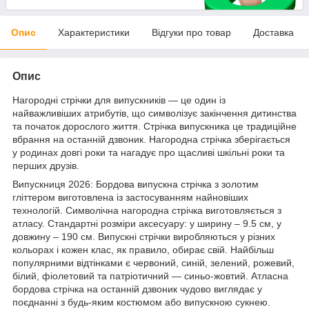
Опис
Характеристики
Відгуки про товар
Доставка
Опис
Нагородні стрічки для випускників — це один із
найважливіших атрибутів, що символізує закінчення дитинства
та початок дорослого життя. Стрічка випускника це традиційне
вбрання на останній дзвоник. Нагородна стрічка зберігається
у родинах довгі роки та нагадує про щасливі шкільні роки та
перших друзів.
Випускниця 2026: Бордова випускна стрічка з золотим
гліттером виготовлена із застосуванням найновіших
технологій. Символічна нагородна стрічка виготовляється з
атласу. Стандартні розміри аксесуару: у ширину – 9.5 см, у
довжину – 190 см. Випускні стрічки виробляються у різних
кольорах і кожен клас, як правило, обирає свій. Найбільш
популярними відтінками є червоний, синій, зелений, рожевий,
білий, фіолетовий та патріотичний — синьо-жовтий. Атласна
бордова стрічка на останній дзвоник чудово виглядає у
поєднанні з будь-яким костюмом або випускною сукнею.