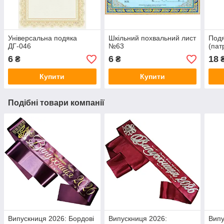
Універсальна подяка
Шкільний похвальний лист
Подя
ДГ-046
№63
(пат
6
6
18
₴
₴
Купити
Купити
Подібні товари компанії
Випускниця 2026: Бордові
Випускниця 2026:
Випу