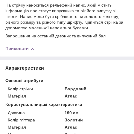
На стрічку наноситься рельєфний напис, який містить
інформацію про статус випускника та рік його випуску зі
школи. Напис може бути сріблястого чи золотого кольору,
різного розміру та різного типу шрифту. Кріпиться стрічка за
допомогою маленької непомітної булавки.
Запрошення на останній дзвоник та випускний бал
Приховати
Характеристики
Основні атрибути
Колір стрічки
Бордовий
Матеріал
Атлас
Користувальницькі характеристики
Довжина
190 см.
Колір гліттера
Золотий
Матерiал
Атлас