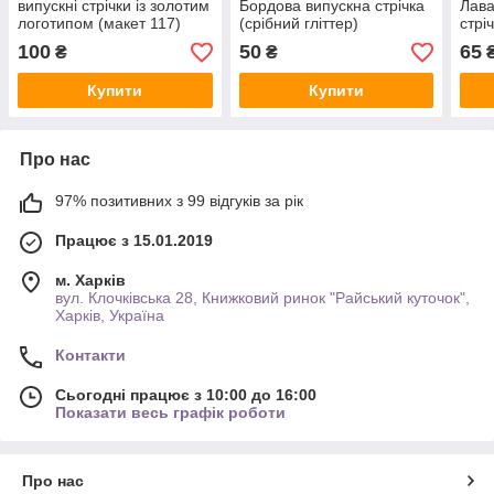
випускні стрічки із золотим
Бордова випускна стрічка
Лава
логотипом (макет 117)
(срiбний гліттер)
стрі
100
50
65
₴
₴
Купити
Купити
Про нас
97% позитивних з 99 відгуків за рік
Працює з 15.01.2019
м. Харків
вул. Клочківська 28, Книжковий ринок "Райський куточок",
Харків, Україна
Контакти
Сьогодні працює з 10:00 до 16:00
Показати весь графік роботи
Про нас