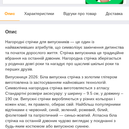
Опис
Характеристики
Відгуки про товар
Доставка
Опис
Нагородні стрічки для випускників — це один із
найважливіших атрибутів, що символізує закінчення дитинства
та початок дорослого життя. Стрічка випускника це традиційне
вбрання на останній дзвоник. Нагородна стрічка зберігається
у родинах довгі роки та нагадує про щасливі шкільні роки та
перших друзів.
Випускниця 2026: Біла випускна стрічка з золотим глітером
виготовлена із застосуванням найновіших технологій.
Символічна нагородна стрічка виготовляється з атласу.
Стандартні розміри аксесуару: у ширину – 9.5 см, у довжину –
190 см. Випускні стрічки виробляються у різних кольорах і
кожен клас, як правило, обирає свій. Найбільш популярними
відтінками є червоний, синій, зелений, рожевий, білий,
фіолетовий та патріотичний — синьо-жовтий. Атласна біла
стрічка на останній дзвоник чудово виглядає у поєднанні з
будь-яким костюмом або випускною сукнею.