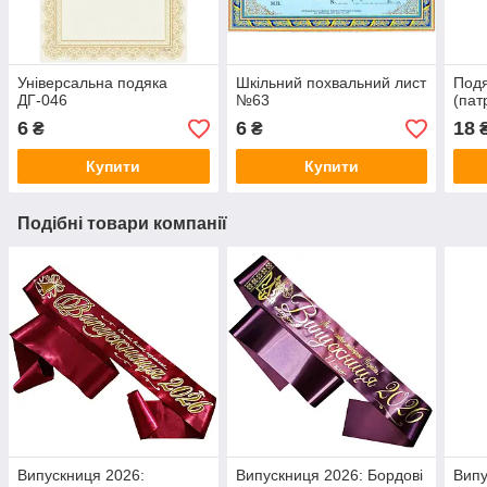
Універсальна подяка
Шкільний похвальний лист
Подя
ДГ-046
№63
(пат
6
6
18
₴
₴
Купити
Купити
Подібні товари компанії
Випускниця 2026:
Випускниця 2026: Бордові
Випу