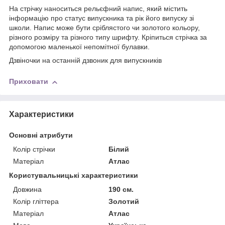
На стрічку наноситься рельєфний напис, який містить
інформацію про статус випускника та рік його випуску зі
школи. Напис може бути сріблястого чи золотого кольору,
різного розміру та різного типу шрифту. Кріпиться стрічка за
допомогою маленької непомітної булавки.
Дзвіночки на останній дзвоник для випускників
Приховати
Характеристики
Основні атрибути
Колір стрічки
Білий
Матеріал
Атлас
Користувальницькі характеристики
Довжина
190 см.
Колір гліттера
Золотий
Матерiал
Атлас