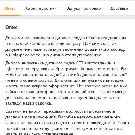
Опис
Характеристики
Відгуки про товар
Доставка
Опис
Дипломи про закінчення дитячого садка видаються дітлахам
під час урочистостей з нагоди випуску. Цей символічний
документ не лише посвідчує закінчення дошкільного закладу,
а й підкреслює те, що дитина стала дорослішою.
Диплом випускника дитячого садка 077 виготовлений із
щільного паперу, який добре тримає форму і не мнеться. Ви
можете вибрати нагородний дитячий диплом горизонтальної
чи вертикальної форми. Дипломи для випускників дитсадка
мають гарне яскраве оформлення. Центральне місце на них
займає дитяча ілюстрація та тематичний вірш. Також є місце
для зазначення імені та прізвища випускника дошкільного
закладу, назви садочка.
Батькам не варто переживати про якість та безпечність
дипломів для випускників. Вироби не мають неприємного
запаху, не залишають на слідів на одязі та шкірі дитини. Свого
привабливого вигляду ці символічні документи не втратять
навіть за декілька років зберігання.