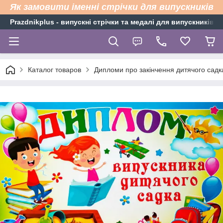
Як замовити іменні стрічки для випускників
Рrazdnikplus - випускні стрічки та медалі для випускників н
Каталог товаров
Дипломи про закінчення дитячого садк