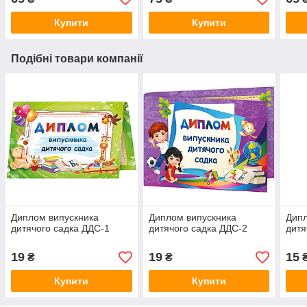
Купити
Купити
Подібні товари компанії
Диплом випускника
Диплом випускника
Дипл
дитячого садка ДДС-1
дитячого садка ДДС-2
дитя
19
19
15
₴
₴
Купити
Купити