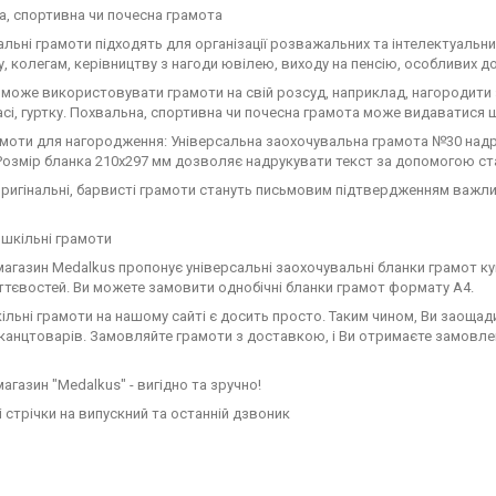
, спортивна чи почесна грамота
льні грамоти підходять для організації розважальних та інтелектуальних
, колегам, керівництву з нагоди ювілею, виходу на пенсію, особливих до
може використовувати грамоти на свій розсуд, наприклад, нагородити з
асі, гуртку. Похвальна, спортивна чи почесна грамота може видаватис
моти для нагородження: Універсальна заохочувальна грамота №30 надр
 Розмір бланка 210х297 мм дозволяє надрукувати текст за допомогою ст
оригінальні, барвисті грамоти стануть письмовим підтвердженням важливо
 шкільні грамоти
магазин Medalkus пропонує універсальні заохочувальні бланки грамот ку
ттєвостей. Ви можете замовити однобічні бланки грамот формату А4.
ільні грамоти на нашому сайті є досить просто. Таким чином, Ви заощадите
канцтоварів. Замовляйте грамоти з доставкою, і Ви отримаєте замовлен
магазин "Medalkus" - вигідно та зручно!
 стрічки на випускний та останній дзвоник