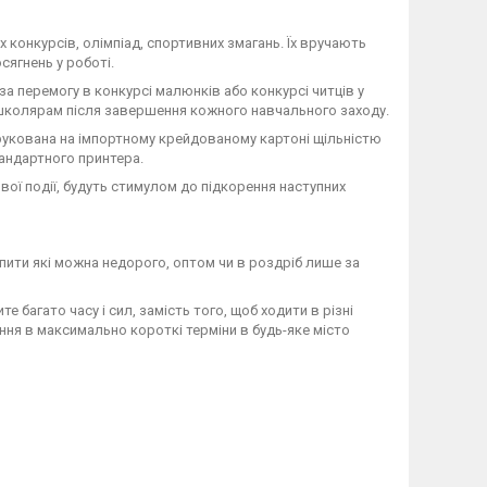
 конкурсів, олімпіад, спортивних змагань. Їх вручають
сягнень у роботі.
а перемогу в конкурсі малюнків або конкурсі читців у
я школярам після завершення кожного навчального заходу.
укована на імпортному крейдованому картоні щільністю
андартного принтера.
ї ​​події, будуть стимулом до підкорення наступних
пити які можна недорого, оптом чи в роздріб лише за
 багато часу і сил, замість того, щоб ходити в різні
ня в максимально короткі терміни в будь-яке місто