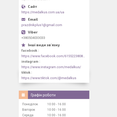
https://medalkus.com.ua/ua
prazdnikplus1@gmail.com
+380504033033
facebook
https://www.facebook.com/61552238084318/videos/1073030844413330/
instagram
https://www.instagram.com/medalkus/
tiktok
https://www.tiktok.com/@medalkus
Графік роботи
Понеділок
10:00
16:00
Вівторок
10:00
16:00
Середа
10:00
16:00