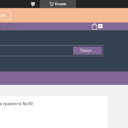
Кошик
кою
в, Україна
Пошук...
на грамота №30