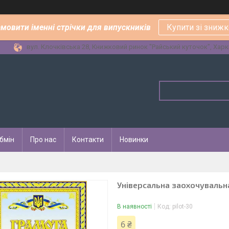
амовити іменні стрічки для випускників
Купити зі зниж
вул. Клочківська 28, Книжковий ринок "Райський куточок", Харкі
бмін
Про нас
Контакти
Новинки
Універсальна заохочуваль
В наявності
Код:
pilot-30
6 ₴