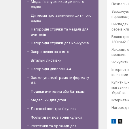
Медалі випускникам дитячого
Похвальна
садка
Заохочува
Дипломи про закінчення дитячого
персоналу
садка
Викладач 
себе в кл
Нагородні стрічки та медалі для
вчителів
Бланк гра
180 г/м2.
Нагородні стрічки для конкурсів
Яскраві, 
Запрошення на свято
вершин.
Вітальні листівки
Як купити
Нагородні дипломи А4
Інтернет-
кілька ми
Заохочувальні грамоти формату
Купити шк
А4
магазини 
Подяки вчителям або батькам
України.
Інтернет-
Медальки для дітей
Нагородні
Латексні повітряні кульки
Фольговані повітряні кульки
Розтяжки та гірлянди для