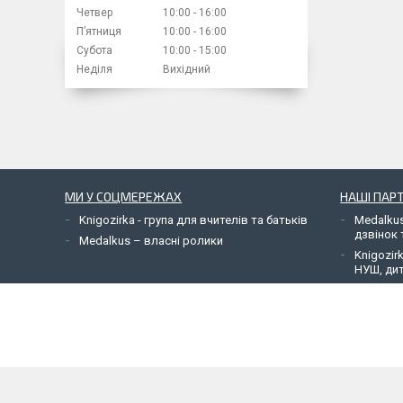
Четвер
10:00
16:00
Пʼятниця
10:00
16:00
Субота
10:00
15:00
Неділя
Вихідний
МИ У СОЦМЕРЕЖАХ
НАШІ ПАР
Knigozirka - група для вчителів та батьків
Medalkus
дзвінок 
Medalkus – власні ролики
Knigozir
НУШ, дит