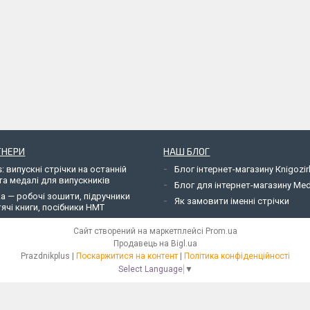
ТНЕРИ
НАШ БЛОГ
: випускні стрічки на останній
Блог інтернет-магазину Кnigozir
та медалі для випускників
Блог для інтернет-магазину Me
ka — робочі зошити, підручники
Як замовити іменні стрічки
ячі книги, посібники НМТ
Сайт створений на маркетплейсі
Prom.ua
Продавець на Bigl.ua
Рrazdnikplus |
Поскаржитися на контент
|
Політика конфіденційності
Select Language
▼