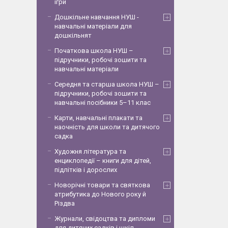
ігри
Дошкільне навчання НУШ -
навчальні матеріали для
дошкільнят
Початкова школа НУШ –
підручники, робочі зошити та
навчальні матеріали
Середня та старша школа НУШ –
підручники, робочі зошити та
навчальні посібники 5–11 клас
Карти, навчальні плакати та
наочність для школи та дитячого
садка
Художня література та
енциклопедії – книги для дітей,
підлітків і дорослих
Новорічні товари та святкова
атрибутика до Нового року й
Різдва
Журнали, свідоцтва та дипломи
для дитячих садків і шкіл