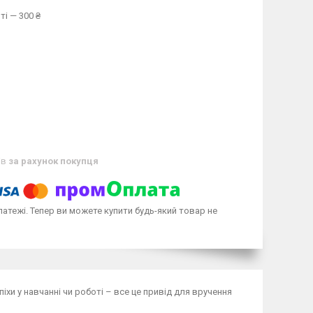
ті — 300 ₴
ів
за рахунок покупця
латежі. Тепер ви можете купити будь-який товар не
піхи у навчанні чи роботі – все це привід для вручення