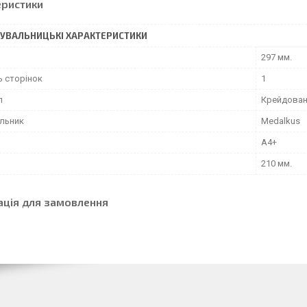
еристики
УВАЛЬНИЦЬКІ ХАРАКТЕРИСТИКИ
297 мм.
ь сторінок
1
л
Крейдован
льник
Medalkus
А4+
210 мм.
ація для замовлення