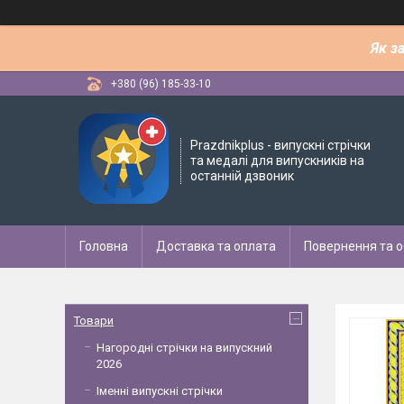
Як з
+380 (96) 185-33-10
Рrazdnikplus - випускні стрічки
та медалі для випускників на
останній дзвоник
Головна
Доставка та оплата
Повернення та о
Товари
Нагородні стрічки на випускний
2026
Іменні випускні стрічки