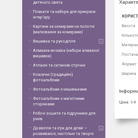
Характ
дитячого свята
Плакати та набори для прикраси
КОРИСТ
інтер'єру
Висота
Картини за номерами на полотні
(малювання за номерами)
Кількіст
Вишивка та рукоділля
Матеріа
Алмазна мозаїка (набори алмазної
Постача
вишивки)
Формат
Атласні та сатинові стрічки
Ширина
Класичні (традиційні)
фотоальбоми
Фотоальбоми з кишеньками
Інформ
Фотоальбоми з магнітними
Ціна:
6 ₴
сторінками
Робочі зошити та підручники для
учнів
Дозвілля та ігри для дітей —
розвиваючі, настільні та творчі