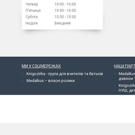
Четвер
10:00
16:00
Пʼятниця
10:00
16:00
Субота
10:00
15:00
Неділя
Вихідний
МИ У СОЦМЕРЕЖАХ
НАШІ ПАР
Knigozirka - група для вчителів та батьків
Medalkus
дзвінок 
Medalkus – власні ролики
Knigozir
НУШ, дит