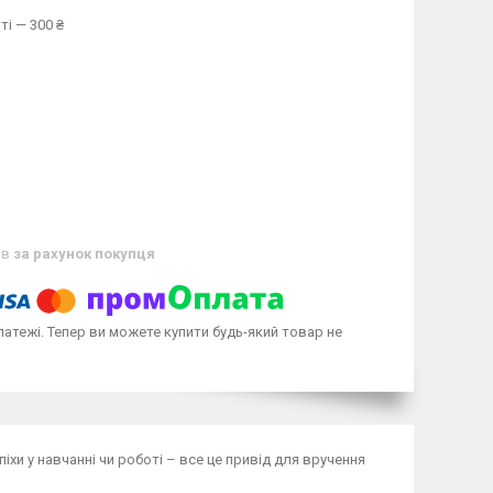
ті — 300 ₴
ів
за рахунок покупця
латежі. Тепер ви можете купити будь-який товар не
піхи у навчанні чи роботі – все це привід для вручення