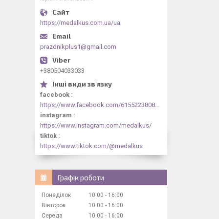
https://medalkus.com.ua/ua
prazdnikplus1@gmail.com
+380504033033
facebook
https://www.facebook.com/61552238084318/videos/1073030844413330/
instagram
https://www.instagram.com/medalkus/
tiktok
https://www.tiktok.com/@medalkus
Графік роботи
Понеділок
10:00
16:00
Вівторок
10:00
16:00
Середа
10:00
16:00