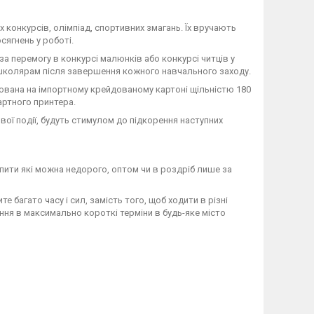
 конкурсів, олімпіад, спортивних змагань. Їх вручають
сягнень у роботі.
а перемогу в конкурсі малюнків або конкурсі читців у
я школярам після завершення кожного навчального заходу.
ована на імпортному крейдованому картоні щільністю 180
артного принтера.
ї ​​події, будуть стимулом до підкорення наступних
пити які можна недорого, оптом чи в роздріб лише за
 багато часу і сил, замість того, щоб ходити в різні
ня в максимально короткі терміни в будь-яке місто