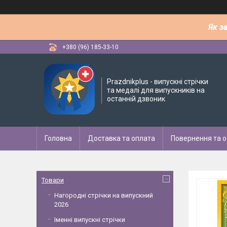
Як з
+380 (96) 185-33-10
Рrazdnikplus - випускні стрічки
та медалі для випускників на
останній дзвоник
Головна
Доставка та оплата
Повернення та о
Товари
Нагородні стрічки на випускний
2026
Іменні випускні стрічки