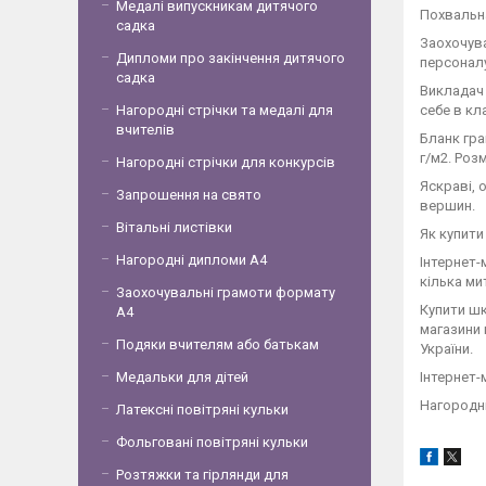
Медалі випускникам дитячого
Похвальна
садка
Заохочува
Дипломи про закінчення дитячого
персоналу
садка
Викладач 
себе в кл
Нагородні стрічки та медалі для
вчителів
Бланк гра
г/м2. Роз
Нагородні стрічки для конкурсів
Яскраві, 
Запрошення на свято
вершин.
Вітальні листівки
Як купити
Нагородні дипломи А4
Інтернет-
кілька ми
Заохочувальні грамоти формату
Купити шк
А4
магазини 
Подяки вчителям або батькам
України.
Інтернет-
Медальки для дітей
Нагородні
Латексні повітряні кульки
Фольговані повітряні кульки
Розтяжки та гірлянди для