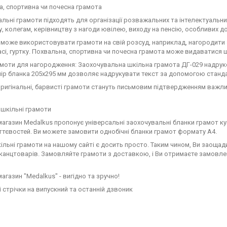
, спортивна чи почесна грамота
льні грамоти підходять для організації розважальних та інтелектуальних
, колегам, керівництву з нагоди ювілею, виходу на пенсію, особливих до
може використовувати грамоти на свій розсуд, наприклад, нагородити з
асі, гуртку. Похвальна, спортивна чи почесна грамота може видаватис
моти для нагородження: Заохочувальна шкільна грамота ДГ-029 надрук
мір бланка 205х295 мм дозволяє надрукувати текст за допомогою станд
оригінальні, барвисті грамоти стануть письмовим підтвердженням важливо
 шкільні грамоти
магазин Medalkus пропонує універсальні заохочувальні бланки грамот ку
ттєвостей. Ви можете замовити однобічні бланки грамот формату А4.
ільні грамоти на нашому сайті є досить просто. Таким чином, Ви заощадите
канцтоварів. Замовляйте грамоти з доставкою, і Ви отримаєте замовлен
магазин "Medalkus" - вигідно та зручно!
 стрічки на випускний та останній дзвоник