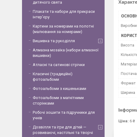
Характ
дитячого свята
Плакати та набори для прикраси
ОСНОВН
інтер'єру
Виробни
Картини за номерами на полотні
(малювання за номерами)
КОРИСТ
Вишивка та рукоділля
Висота
Алмазна мозаїка (набори алмазної
Кількіст
вишивки)
Матеріа
Атласні та сатинові стрічки
Постача
Класичні (традиційні)
фотоальбоми
Формат
Фотоальбоми з кишеньками
Ширина
Фотоальбоми з магнітними
сторінками
Інформ
Робочі зошити та підручники для
учнів
Ціна:
6 ₴
Дозвілля та ігри для дітей —
розвиваючі, настільні та творчі