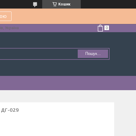
Кошик
кою
в, Україна
Пошук...
а ДГ-029