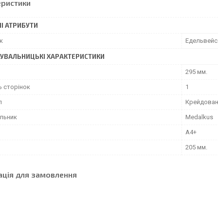
еристики
І АТРИБУТИ
к
Едельвейс
УВАЛЬНИЦЬКІ ХАРАКТЕРИСТИКИ
295 мм.
ь сторінок
1
л
Крейдован
льник
Medalkus
А4+
205 мм.
ація для замовлення