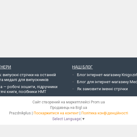
ТНЕРИ
НАШ БЛОГ
: випускні стрічки на останній
Блог інтернет-магазину Кnigozir
та медалі для випускників
Блог для інтернет-магазину Me
ka — робочі зошити, підручники
Як замовити іменні стрічки
ячі книги, посібники НМТ
Сайт створений на маркетплейсі
Prom.ua
Продавець на Bigl.ua
Рrazdnikplus |
Поскаржитися на контент
|
Політика конфіденційності
Select Language
▼