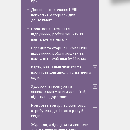
ігри
Дошкільне навчання НУШ -
навчальні матеріали для
дошкільнят
Початкова школа НУШ –
підручники, робочі зошити та
навчальні матеріали
Середня та старша школа НУШ –
підручники, робочі зошити та
навчальні посібники 5–11 клас
Карти, навчальні плакати та
наочність для школи та дитячого
садка
Художня література та
енциклопедії – книги для дітей,
підлітків і дорослих
Новорічні товари та святкова
атрибутика до Нового року й
Різдва
Журнали, свідоцтва та дипломи
для дитячих садків і шкіл