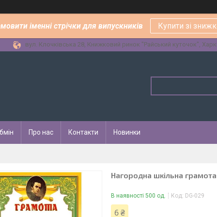
амовити іменні стрічки для випускників
Купити зі зниж
вул. Клочківська 28, Книжковий ринок "Райський куточок", Харкі
бмін
Про нас
Контакти
Новинки
Нагородна шкільна грамот
В наявності 500 од.
Код:
DG-029
6 ₴