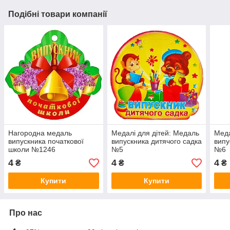
Подібні товари компанії
Нагородна медаль
Медалі для дітей: Медаль
Меда
випускника початкової
випускника дитячого садка
випу
школи №1246
№5
№6
4
4
4
₴
₴
₴
Купити
Купити
Про нас