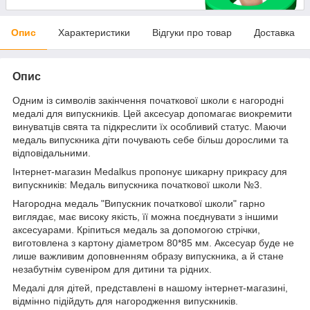
Опис
Характеристики
Відгуки про товар
Доставка
Опис
Одним із символів закінчення початкової школи є нагородні
медалі для випускників. Цей аксесуар допомагає виокремити
винуватців свята та підкреслити їх особливий статус. Маючи
медаль випускника діти почувають себе більш дорослими та
відповідальними.
Інтернет-магазин Medalkus пропонує шикарну прикрасу для
випускників: Медаль випускника початкової школи №3.
Нагородна медаль "Випускник початкової школи" гарно
виглядає, має високу якість, її можна поєднувати з іншими
аксесуарами. Кріпиться медаль за допомогою стрічки,
виготовлена з картону діаметром 80*85 мм. Аксесуар буде не
лише важливим доповненням образу випускника, а й стане
незабутнім сувеніром для дитини та рідних.
Медалі для дітей, представлені в нашому інтернет-магазині,
відмінно підійдуть для нагородження випускників.