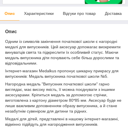
Опис
Характеристики
Відгуки про товар
Доставка
Опис
Одним із символів закінчення початкової школи є нагородні
медалі для випускників. Цей аксесуар допомагає виокремити
винуватців свята та підкреслити їх особливий статус. Маючи
медаль випускника діти почувають себе більш дорослими та
відповідальними.
Інтернет-магазин Medalkus пропонує шикарну прикрасу для
випускників: Медаль випускника початкової школи №5.
Нагородна медаль "Випускник початкової школи" гарно
виглядає, має високу якість, її можна поєднувати з іншими
аксесуарами. Кріпиться медаль за допомогою стрічки,
виготовлена з картону діаметром 80*85 мм. Аксесуар буде не
лише важливим доповненням образу випускника, а й стане
незабутнім сувеніром для дитини та рідних.
Медалі для дітей, представлені в нашому інтернет-магазині,
відмінно підійдуть для нагородження випускників.