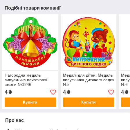
Подібні товари компанії
Нагородна медаль
Медалі для дітей: Медаль
Меда
випускника початкової
випускника дитячого садка
випу
школи №1246
№5
№6
4
4
4
₴
₴
₴
Купити
Купити
Про нас