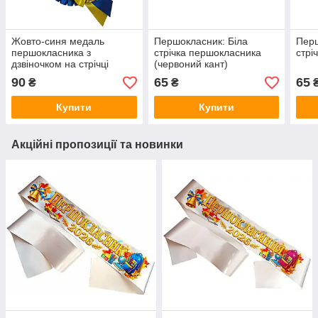
Жовто-синя медаль
Першокласник: Біла
Перш
першокласника з
стрічка першокласника
стрі
дзвіночком на стрічці
(червоний кант)
90
65
65
₴
₴
Купити
Купити
Акційні пропозиції та новинки