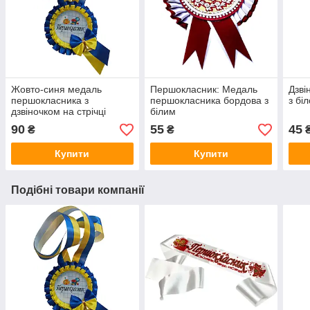
Жовто-синя медаль
Першокласник: Медаль
Дзві
першокласника з
першокласника бордова з
з бі
дзвіночком на стрічці
білим
90
55
45
₴
₴
Купити
Купити
Подібні товари компанії