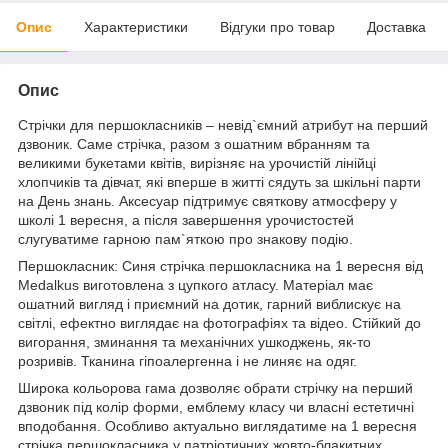
Опис
Характеристики
Відгуки про товар
Доставка
Опис
Стрічки для першокласників – невід`ємний атрибут на перший
дзвоник. Саме стрічка, разом з ошатним вбранням та
великими букетами квітів, вирізняє на урочистій лінійці
хлопчиків та дівчат, які вперше в житті сядуть за шкільні парти
на День знань. Аксесуар підтримує святкову атмосферу у
школі 1 вересня, а після завершення урочистостей
слугуватиме гарною пам`яткою про знакову подію.
Першокласник: Синя стрічка першокласника на 1 вересня від
Medalkus виготовлена з цупкого атласу. Матеріал має
ошатний вигляд і приємний на дотик, гарний виблискує на
світлі, ефектно виглядає на фотографіях та відео. Стійкий до
вигорання, зминання та механічних ушкоджень, як-то
розривів. Тканина гіпоалергенна і не линяє на одяг.
Широка кольорова гама дозволяє обрати стрічку на перший
дзвоник під колір форми, емблему класу чи власні естетичні
вподобання. Особливо актуально виглядатиме на 1 вересня
стрічка першокласника у патріотичних жовто-блакитних