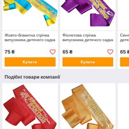
Жовто-блакитна стрічка
Фіолетова стрічка
Синя
випускника дитячого садка
випускника дитячого садка
дитя
75
65
65
₴
₴
Купити
Купити
Подібні товари компанії