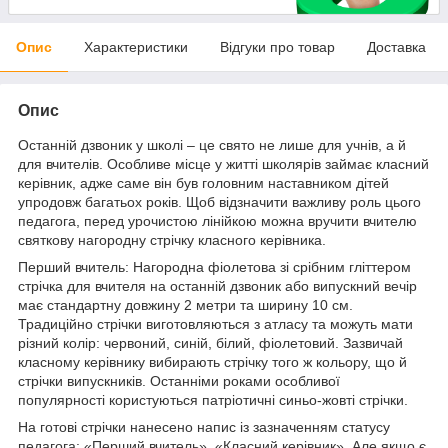
Опис
Характеристики
Відгуки про товар
Доставка
Опис
Останній дзвоник у школі – це свято не лише для учнів, а й
для вчителів. Особливе місце у житті школярів займає класний
керівник, адже саме він був головним наставником дітей
упродовж багатьох років. Щоб відзначити важливу роль цього
педагога, перед урочистою лінійкою можна вручити вчителю
святкову нагородну стрічку класного керівника.
Перший вчитель: Нагородна фіолетова зі срібним гліттером
стрічка для вчителя на останній дзвоник або випускний вечір
має стандартну довжину 2 метри та ширину 10 см.
Традиційно стрічки виготовляються з атласу та можуть мати
різний колір: червоний, синій, білий, фіолетовий. Зазвичай
класному керівнику вибирають стрічку того ж кольору, що й
стрічки випускників. Останніми роками особливої
популярності користуються патріотичні синьо-жовті стрічки.
На готові стрічки нанесено напис із зазначенням статусу
педагога: «Перший вчитель», «Класний керівник». Але якщо є