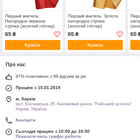
Перший вчитель:
Перший вчитель: Золота
Перш
Нагородна червона
нагородна стрічка
наго
стрічка (золотий гліттер)
(золотий гліттер)
(зол
65
65
65
₴
₴
Купити
Купити
Про нас
97% позитивних з 99 відгуків за рік
Працює з 15.01.2019
м. Харків
вул. Клочківська 28, Книжковий ринок "Райський куточок",
Харків, Україна
Контакти
Сьогодні працює з 10:00 до 16:00
Показати весь графік роботи