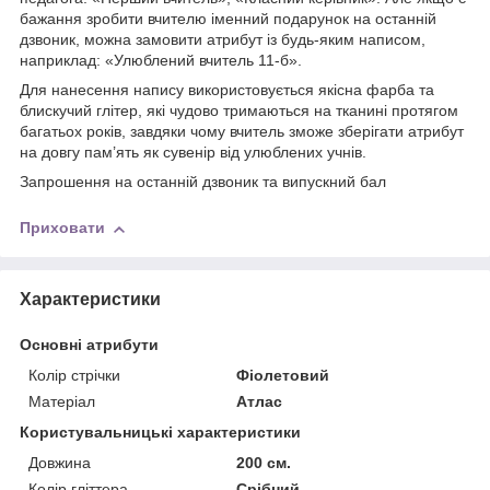
бажання зробити вчителю іменний подарунок на останній
дзвоник, можна замовити атрибут із будь-яким написом,
наприклад: «Улюблений вчитель 11-б».
Для нанесення напису використовується якісна фарба та
блискучий глітер, які чудово тримаються на тканині протягом
багатьох років, завдяки чому вчитель зможе зберігати атрибут
на довгу пам’ять як сувенір від улюблених учнів.
Запрошення на останній дзвоник та випускний бал
Приховати
Характеристики
Основні атрибути
Колір стрічки
Фіолетовий
Матеріал
Атлас
Користувальницькі характеристики
Довжина
200 см.
Колір гліттера
Срібний