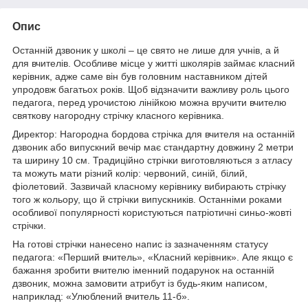
Опис
Останній дзвоник у школі – це свято не лише для учнів, а й
для вчителів. Особливе місце у житті школярів займає класний
керівник, адже саме він був головним наставником дітей
упродовж багатьох років. Щоб відзначити важливу роль цього
педагога, перед урочистою лінійкою можна вручити вчителю
святкову нагородну стрічку класного керівника.
Директор: Нагородна бордова стрічка для вчителя на останній
дзвоник або випускний вечір має стандартну довжину 2 метри
та ширину 10 см. Традиційно стрічки виготовляються з атласу
та можуть мати різний колір: червоний, синій, білий,
фіолетовий. Зазвичай класному керівнику вибирають стрічку
того ж кольору, що й стрічки випускників. Останніми роками
особливої популярності користуються патріотичні синьо-жовті
стрічки.
На готові стрічки нанесено напис із зазначенням статусу
педагога: «Перший вчитель», «Класний керівник». Але якщо є
бажання зробити вчителю іменний подарунок на останній
дзвоник, можна замовити атрибут із будь-яким написом,
наприклад: «Улюблений вчитель 11-б».