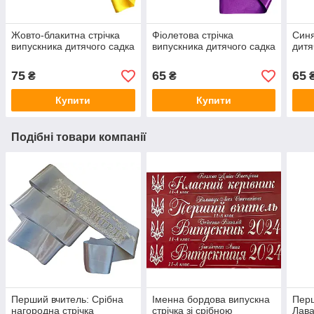
Жовто-блакитна стрічка
Фіолетова стрічка
Синя
випускника дитячого садка
випускника дитячого садка
дитя
75
65
65
₴
₴
Купити
Купити
Подібні товари компанії
Перший вчитель: Срібна
Іменна бордова випускна
Перш
нагородна стрічка
стрічка зі срібною
Лава