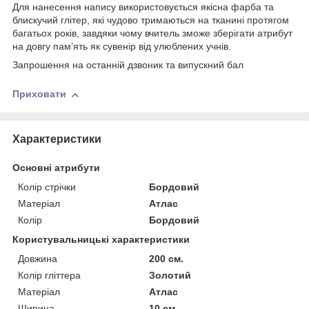
Для нанесення напису використовується якісна фарба та
блискучий глітер, які чудово тримаються на тканині протягом
багатьох років, завдяки чому вчитель зможе зберігати атрибут
на довгу пам’ять як сувенір від улюблених учнів.
Запрошення на останній дзвоник та випускний бал
Приховати
Характеристики
Основні атрибути
Колір стрічки
Бордовий
Матеріал
Атлас
Колір
Бордовий
Користувальницькі характеристики
Довжина
200 см.
Колір гліттера
Золотий
Матерiал
Атлас
Ширина
10 см.