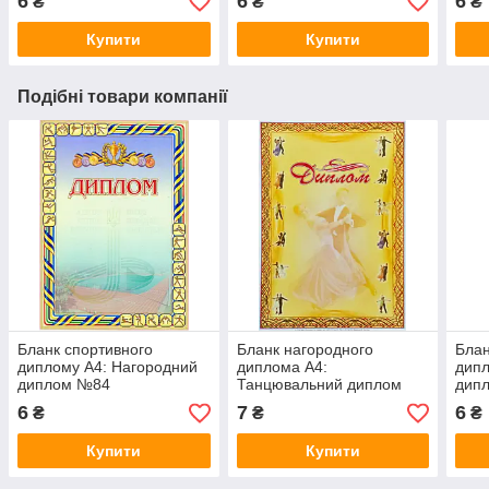
6
6
6
₴
₴
₴
Купити
Купити
Подібні товари компанії
Бланк спортивного
Бланк нагородного
Блан
диплому А4: Нагородний
диплома А4:
дипл
диплом №84
Танцювальний диплом
дип
№235
6
7
6
₴
₴
₴
Купити
Купити