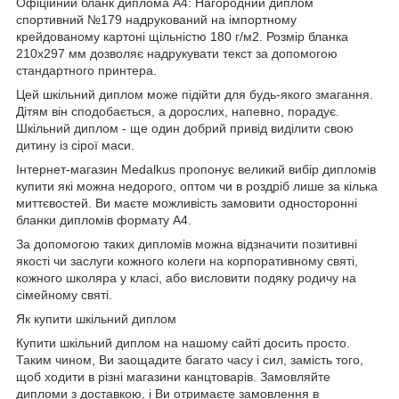
Офіційний бланк диплома А4: Нагородний диплом
спортивний №179 надрукований на імпортному
крейдованому картоні щільністю 180 г/м2. Розмір бланка
210х297 мм дозволяє надрукувати текст за допомогою
стандартного принтера.
Цей шкільний диплом може підійти для будь-якого змагання.
Дітям він сподобається, а дорослих, напевно, порадує.
Шкільний диплом - ще один добрий привід виділити свою
дитину із сірої маси.
Інтернет-магазин Medalkus пропонує великий вибір дипломів
купити які можна недорого, оптом чи в роздріб лише за кілька
миттєвостей. Ви маєте можливість замовити односторонні
бланки дипломів формату А4.
За допомогою таких дипломів можна відзначити позитивні
якості чи заслуги кожного колеги на корпоративному святі,
кожного школяра у класі, або висловити подяку родичу на
сімейному святі.
Як купити шкільний диплом
Купити шкільний диплом на нашому сайті досить просто.
Таким чином, Ви заощадите багато часу і сил, замість того,
щоб ходити в різні магазини канцтоварів. Замовляйте
дипломи з доставкою, і Ви отримаєте замовлення в