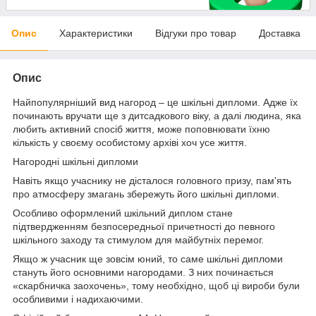
Опис
Характеристики
Відгуки про товар
Доставка
Опис
Найпопулярніший вид нагород – це шкільні дипломи. Адже їх
починають вручати ще з дитсадкового віку, а далі людина, яка
любить активний спосіб життя, може поповнювати їхню
кількість у своєму особистому архіві хоч усе життя.
Нагороднi шкiльнi дипломи
Навіть якщо учаснику не дісталося головного призу, пам'ять
про атмосферу змагань збережуть його шкільні дипломи.
Особливо оформлений шкільний диплом стане
підтвердженням безпосередньої причетності до певного
шкільного заходу та стимулом для майбутніх перемог.
Якщо ж учасник ще зовсім юний, то саме шкільні дипломи
стануть його основними нагородами. З них починається
«скарбничка заохочень», тому необхідно, щоб ці вироби були
особливими і надихаючими.