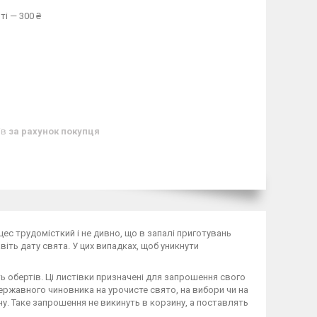
ті — 300 ₴
ів
за рахунок покупця
ес трудомісткий і не дивно, що в запалі приготувань
віть дату свята. У цих випадках, щоб уникнути
ь обертів. Ці листівки призначені для запрошення свого
державного чиновника на урочисте свято, на вибори чи на
ну. Таке запрошення не викинуть в корзину, а поставлять