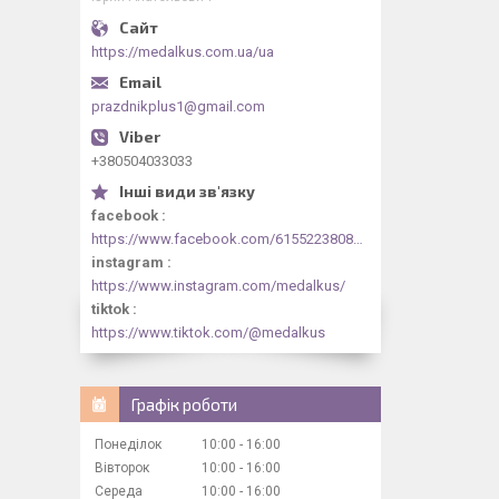
https://medalkus.com.ua/ua
prazdnikplus1@gmail.com
+380504033033
facebook
https://www.facebook.com/61552238084318/videos/1073030844413330/
instagram
https://www.instagram.com/medalkus/
tiktok
https://www.tiktok.com/@medalkus
Графік роботи
Понеділок
10:00
16:00
Вівторок
10:00
16:00
Середа
10:00
16:00