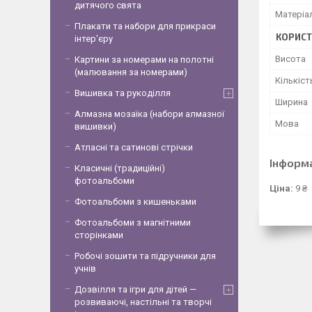
дитячого свята
Матеріа
Плакати та набори для прикраси
КОРИСТ
інтер'єру
Висота
Картини за номерами на полотні
(малювання за номерами)
Кількіст
Вишивка та рукоділля
Ширина
Алмазна мозаїка (набори алмазної
Мова
вишивки)
Атласні та сатинові стрічки
Інформ
Класичні (традиційні)
фотоальбоми
Ціна:
9 ₴
Фотоальбоми з кишеньками
Фотоальбоми з магнітними
сторінками
Робочі зошити та підручники для
учнів
Дозвілля та ігри для дітей —
розвиваючі, настільні та творчі