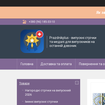
Як з
+380 (96) 185-33-10
Рrazdnikplus - випускні стрічки
та медалі для випускників на
останній дзвоник
Головна
Доставка та оплата
Повернення та о
Товари
Нагородні стрічки на випускний
2026
Іменні випускні стрічки