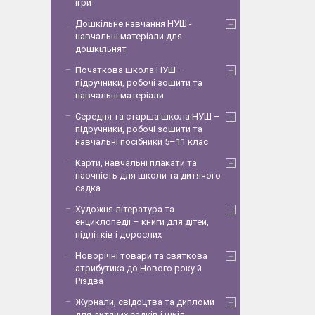
ігри
Дошкільне навчання НУШ -
навчальні матеріали для
дошкільнят
Початкова школа НУШ –
підручники, робочі зошити та
навчальні матеріали
Середня та старша школа НУШ –
підручники, робочі зошити та
навчальні посібники 5–11 клас
Карти, навчальні плакати та
наочність для школи та дитячого
садка
Художня література та
енциклопедії – книги для дітей,
підлітків і дорослих
Новорічні товари та святкова
атрибутика до Нового року й
Різдва
Журнали, свідоцтва та дипломи
для дитячих садків і шкіл