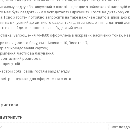
итячому садку або випускний в школі — це одне з найважливіших подій 
ято має бути бездоганним у всіх деталях і дрібницях. І гості на дитячому 
. І своїх гостей потрібно запросити на таке важливе свято відповідно 
я на випускний до дитячого садка, так і для запрошення на дитячий де
ті ви знайдете запрошення на будь-який смак.
стівка: Запрошення M-4600 оформлена в яскравих, насичених тонах, має
рити лицьового боку, см: Ширина = 10, Висота = 7;
ріал: крейдований картон;
рмлення: часткова лакування;
изонтальний розворот;
т присутній.
настрій собі і своїм гостям заздалегідь!
повітряні кульки для оформлення свята
еристики
І АТРИБУТИ
к
Світ позд