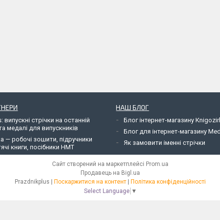
ТНЕРИ
НАШ БЛОГ
: випускні стрічки на останній
Блог інтернет-магазину Кnigozir
та медалі для випускників
Блог для інтернет-магазину Me
ka — робочі зошити, підручники
Як замовити іменні стрічки
ячі книги, посібники НМТ
Сайт створений на маркетплейсі
Prom.ua
Продавець на Bigl.ua
Рrazdnikplus |
Поскаржитися на контент
|
Політика конфіденційності
Select Language
▼