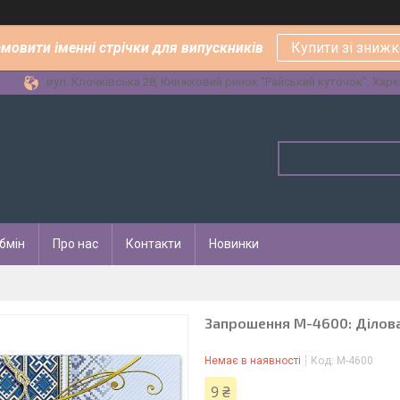
амовити іменні стрічки для випускників
Купити зі зниж
вул. Клочківська 28, Книжковий ринок "Райський куточок", Харкі
бмін
Про нас
Контакти
Новинки
Запрошення M-4600: Ділова
Немає в наявності
Код:
M-4600
9 ₴