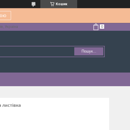
Кошик
кою
в, Україна
Пошук...
 листівка