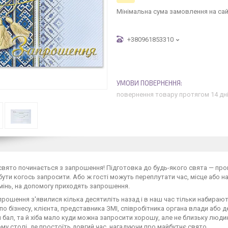
Мінімальна сума замовлення на сай
+380961853310
повернення товару протягом 14 дн
свято починається з запрошення! Підготовка до будь-якого свята — проц
ути когось запросити. Або ж гості можуть переплутати час, місце або на
інь, на допомогу приходять запрошення.
прошення з'явилися кілька десятиліть назад і в наш час тільки набирают
по бізнесу, клієнта, представника ЗМІ, співробітника органа влади або 
 бал, та й хіба мало куди можна запросити хорошу, але не близьку люди
му столі, де простоїть довгий час, нагадуючи про майбутнє свято.