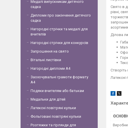
Медалі випускникам дитячого
садка
Свято в д
рівні, св
Дипломи про закінчення дитячого
торжества
садка
запрошенн
асортимен
Нагородні стрічки та медалі для
вчителів
Ділова ли
Габа
Нагородні стрічки для конкурсів
Мате
Запрошення на свято
Офо
Гор
Вітальні листівки
Текс
Нагородні дипломи А4
Створіть 
Заохочувальні грамоти формату
Латексні 
А4
Подяки вчителям або батькам
Медальки для дітей
Характ
Латексні повітряні кульки
ОСНОВН
Фольговані повітряні кульки
Розтяжки та гірлянди для
Виробни