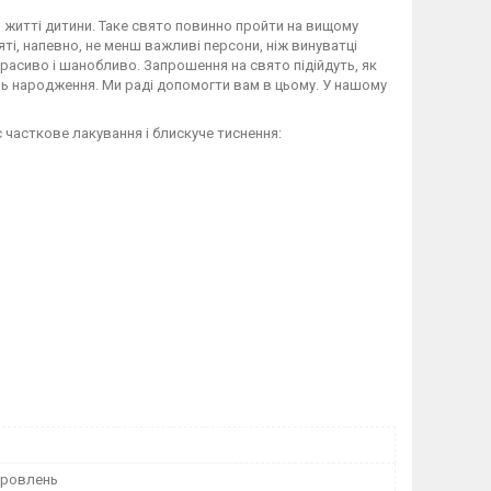
в житті дитини. Таке свято повинно пройти на вищому
святі, напевно, не менш важливі персони, ніж винуватці
красиво і шанобливо. Запрошення на свято підійдуть, як
нь народження. Ми раді допомогти вам в цьому. У нашому
 часткове лакування і блискуче тиснення:
оровлень