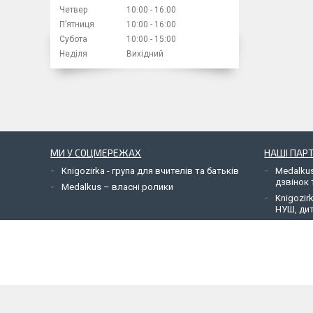
Четвер
10:00
16:00
Пʼятниця
10:00
16:00
Субота
10:00
15:00
Неділя
Вихідний
МИ У СОЦМЕРЕЖАХ
НАШІ ПАР
Knigozirka - група для вчителів та батьків
Medalkus
дзвінок 
Medalkus – власні ролики
Knigozir
НУШ, дит