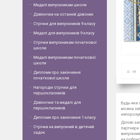
Медалі випускникам школи
Дзвіночки на останній дзвоник
Стрічки для випускників 9 класу
Медалі для випускників 9 класу
Стрічки випускникам початкової
школи
Медалі випускникам початкової
школи
Дипломи про закінчення
початкової школи
Нагородні стрічки для
першокласників
Дзвіночки та медалі для
Будь-яке 
першокласників
можна заб
непорозум
Дипломи про закінчення 1 класу
Ділові за
Стрічки на випускний в дитячий
партнера 
садок
випускний
на робочо