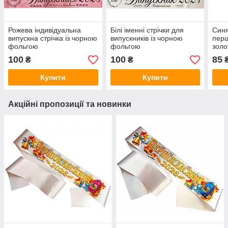
Рожева індивідуальна
Білі іменні стрічки для
Синя
випускна стрічка із чорною
випускників із чорною
перш
фольгою
фольгою
зол
100
100
85
₴
₴
Купити
Купити
Акційні пропозиції та новинки