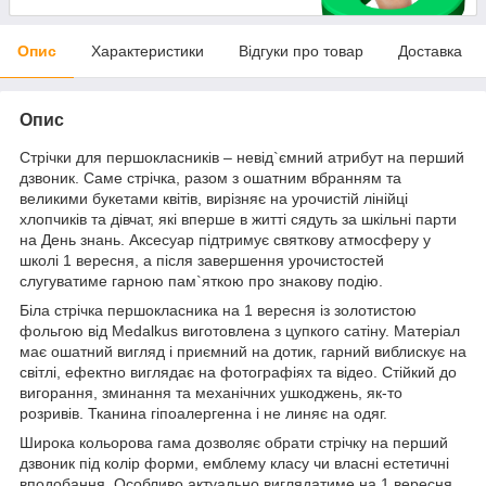
Опис
Характеристики
Відгуки про товар
Доставка
Опис
Стрічки для першокласників – невід`ємний атрибут на перший
дзвоник. Саме стрічка, разом з ошатним вбранням та
великими букетами квітів, вирізняє на урочистій лінійці
хлопчиків та дівчат, які вперше в житті сядуть за шкільні парти
на День знань. Аксесуар підтримує святкову атмосферу у
школі 1 вересня, а після завершення урочистостей
слугуватиме гарною пам`яткою про знакову подію.
Біла стрічка першокласника на 1 вересня із золотистою
фольгою від Medalkus виготовлена з цупкого сатіну. Матеріал
має ошатний вигляд і приємний на дотик, гарний виблискує на
світлі, ефектно виглядає на фотографіях та відео. Стійкий до
вигорання, зминання та механічних ушкоджень, як-то
розривів. Тканина гіпоалергенна і не линяє на одяг.
Широка кольорова гама дозволяє обрати стрічку на перший
дзвоник під колір форми, емблему класу чи власні естетичні
вподобання. Особливо актуально виглядатиме на 1 вересня