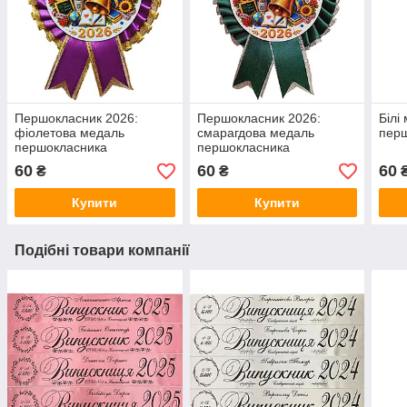
Першокласник 2026:
Першокласник 2026:
Білі
фіолетова медаль
смарагдова медаль
перш
першокласника
першокласника
60
60
60
₴
₴
Купити
Купити
Подібні товари компанії