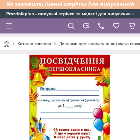
Як замовити іменні стрічки для випускників
Рrazdnikplus - випускні стрічки та медалі для випускників н
Каталог товаров
Дипломи про закінчення дитячого садк