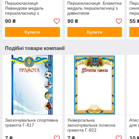
Першокласниця:
Першокласниця: Блакитна
Перш
Лавандова медаль
медаль першокласниці з
синя
першокласниці з
дзвіночком
перш
дзвіночком
90
90
55
₴
₴
Купити
Купити
Подібні товари компанії
Заохочувальна спортивна
Універсальна
Атес
грамота Г-817
заохочувальна почесна
для 
грамота Г-822
7
7
10
₴
₴