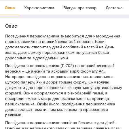
Опис
Характеристики
Відгуки про товар
Доставка
Опис
Посвідчення першокласника знадобиться для нагородження
першокласників на перший дзвоник 1 вересня. Вони
допомагають створити у дітей особливий настрій на День
знань, дають змогу першокласникам почуватися більш
дорослими та відповідальнішими.
Посвідчення першокласника (Г-702) на перший дзвоник 1
вересня – це якісний та яскравий виріб формату А4.
Нагородне посвідчення першокласника виготовляється з
цупкого паперу, який добре тримає форму. Символічні
документи для першокласників виконуються у вертикальному
форматі. Вони оформляються в різнобарвній гаммі, а
посередині мають місце для вказівки імені та прізвища
першокласника. Окрім цього, посвідчення першокласника
доповнюється тематичним малюнком та віршованими
рядками.
Посвідчення першокласника повністю безпечне для дітей.
Воно не має неприємного запаху, не залишає слідів на одязі