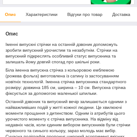
Опис
Характеристики
Відгуки про товар
Доставка
Опис
Іменні випускні стрічки на останній дзвоник допоможуть
зробити випускний урочистим та незабутнім. Стрічки на
випускний підкреслять особливий статус випускника та
залишать йому довгий спогад про шкільні роки.
Біла іменна випускна стрічка з кольоровою емблемою
(рожева фольга) виготовлен​​а ​​із сатину із застосуванням
новітніх технологій. Іменна стрічка випускника стандартного
розміру: довжина 185 см, ширина – 10 см. Випускна стрічка
фіксується за допомогою маленької шпильки.
Останній дзвоник та випускний вечір залишаються одними з
найважливіших подій у житті кожної людини. Це хвилюючі
моменти прощання з дитинством. Одним із атрибутів цього
урочистого моменту є стрічка випускника. На відміну від
недавніх часів, коли єдиним вибором випускників були стрічки
червоного та синього кольору, зараз молодь має вибір.
Сучасна поліграфія пропонує широкий асортимент якісних