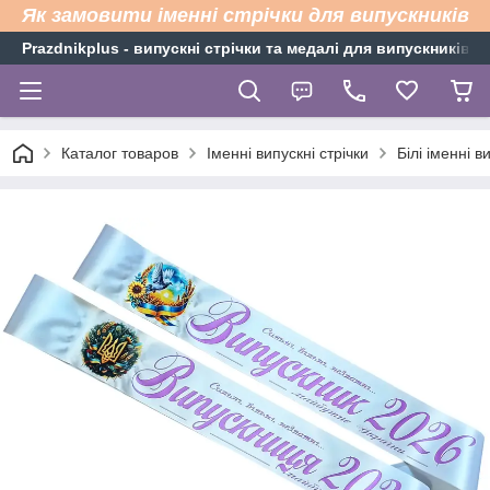
Як замовити іменні стрічки для випускників
Рrazdnikplus - випускні стрічки та медалі для випускників н
Каталог товаров
Іменні випускні стрічки
Білі іменні 