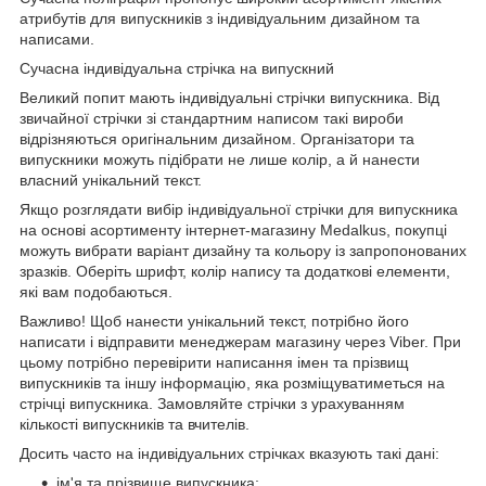
атрибутів для випускників з індивідуальним дизайном та
написами.
Сучасна індивідуальна стрічка на випускний
Великий попит мають індивідуальні стрічки випускника. Від
звичайної стрічки зі стандартним написом такі вироби
відрізняються оригінальним дизайном. Організатори та
випускники можуть підібрати не лише колір, а й нанести
власний унікальний текст.
Якщо розглядати вибір індивідуальної стрічки для випускника
на основі асортименту інтернет-магазину Medalkus, покупці
можуть вибрати варіант дизайну та кольору із запропонованих
зразків. Оберіть шрифт, колір напису та додаткові елементи,
які вам подобаються.
Важливо! Щоб нанести унікальний текст, потрібно його
написати і відправити менеджерам магазину через Viber. При
цьому потрібно перевірити написання імен та прізвищ
випускників та іншу інформацію, яка розміщуватиметься на
стрічці випускника. Замовляйте стрічки з урахуванням
кількості випускників та вчителів.
Досить часто на індивідуальних стрічках вказують такі дані:
ім'я та прізвище випускника;