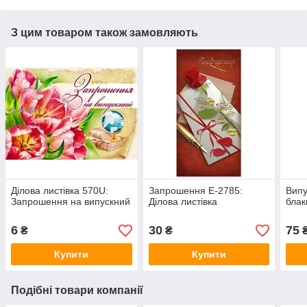
З цим товаром також замовляють
Ділова листівка 570U:
Запрошення E-2785:
Випу
Запрошення на випускний
Ділова листівка
блак
6
30
75
₴
₴
Купити
Купити
Подібні товари компанії