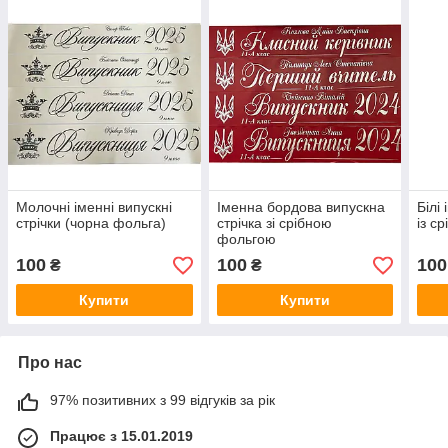
Молочні іменні випускні
Іменна бордова випускна
Білі
стрічки (чорна фольга)
стрічка зі срібною
із с
фольгою
100
100
100
₴
₴
Купити
Купити
Про нас
97% позитивних з 99 відгуків за рік
Працює з 15.01.2019